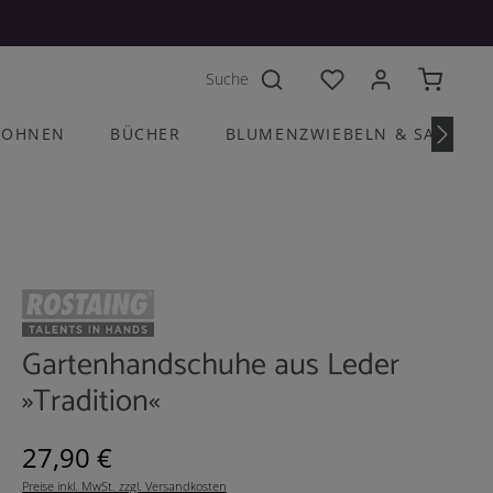
Du hast 0 Produkte a
OHNEN
BÜCHER
BLUMENZWIEBELN & SAATGU
Gartenhandschuhe aus Leder
»Tradition«
Regulärer Preis:
27,90 €
Preise inkl. MwSt. zzgl. Versandkosten