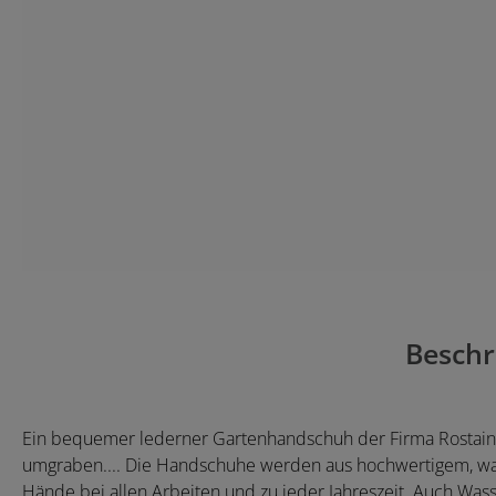
Beschr
Ein bequemer lederner Gartenhandschuh der Firma Rostaing f
umgraben.... Die Handschuhe werden aus hochwertigem, wa
Hände bei allen Arbeiten und zu jeder Jahreszeit. Auch W