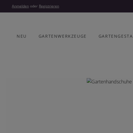
um Hauptinhalt springen
Zur Hauptnavigation springen
Anmelden
oder
Registrieren
NEU
GARTENWERKZEUGE
GARTENGEST
Bildergalerie überspringen