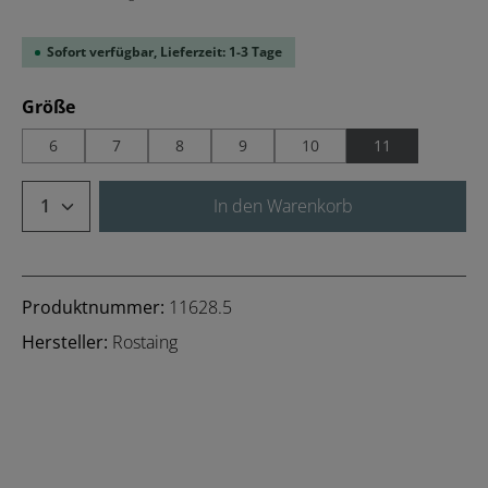
Sofort verfügbar, Lieferzeit: 1-3 Tage
auswählen
Größe
6
7
8
9
10
11
Produkt Anzahl: Gib den gewünschten We
In den Warenkorb
Produktnummer:
11628.5
Hersteller:
Rostaing