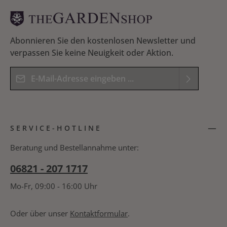
Abonnieren Sie den kostenlosen Newsletter und
verpassen Sie keine Neuigkeit oder Aktion.
E-Mail-Adresse*
Datenschutz
Die mit einem Stern (*) markierten Felder sind
Ich habe die
Datenschutzbestimmungen
zur
Pflichtfelder.
SERVICE-HOTLINE
Kenntnis genommen und die
AGB
gelesen und
Bitte geben Sie das Ergebnis der Gleichung in das
bin mit ihnen einverstanden.
*
nachfolgende Textfeld ein. *
Beratung und Bestellannahme unter:
06821 - 207 1717
Mo-Fr, 09:00 - 16:00 Uhr
Oder über unser
Kontaktformular
.