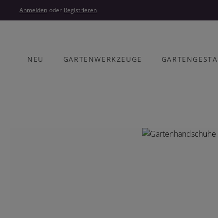
um Hauptinhalt springen
Zur Hauptnavigation springen
Anmelden
oder
Registrieren
NEU
GARTENWERKZEUGE
GARTENGEST
Bildergalerie überspringen