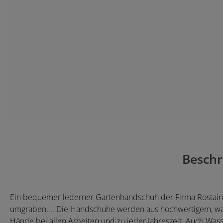
Beschr
Ein bequemer lederner Gartenhandschuh der Firma Rostaing f
umgraben.... Die Handschuhe werden aus hochwertigem, wa
Hände bei allen Arbeiten und zu jeder Jahreszeit. Auch W