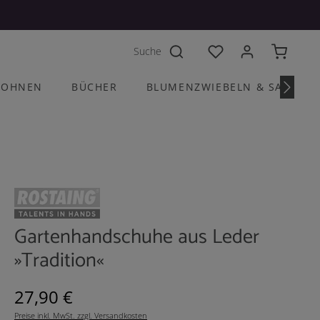
Du hast 0 Produkte a
OHNEN
BÜCHER
BLUMENZWIEBELN & SAATGU
Gartenhandschuhe aus Leder
»Tradition«
Regulärer Preis:
27,90 €
Preise inkl. MwSt. zzgl. Versandkosten