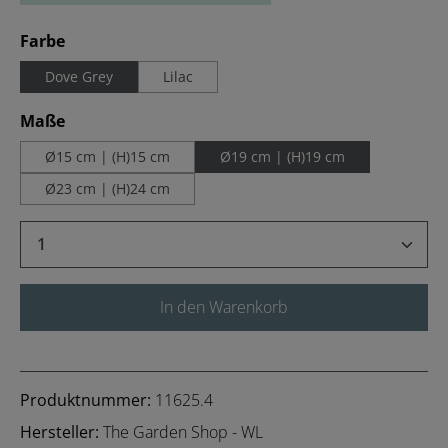
auswählen
Farbe
Dove Grey
Lilac
auswählen
Maße
Ø15 cm | (H)15 cm
Ø19 cm | (H)19 cm
Ø23 cm | (H)24 cm
Produkt Anzahl: Gib den gewünschten Wert 
In den Warenkorb
Produktnummer:
11625.4
Hersteller:
The Garden Shop - WL