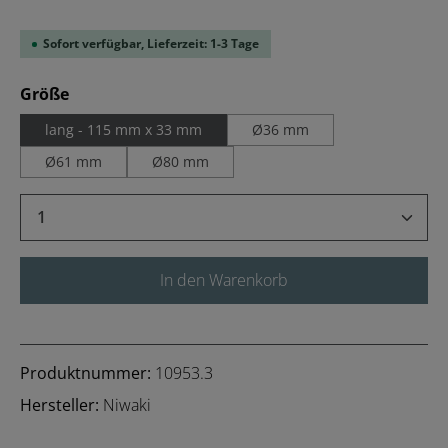
Sofort verfügbar, Lieferzeit: 1-3 Tage
auswählen
Größe
lang - 115 mm x 33 mm
Ø36 mm
Ø61 mm
Ø80 mm
Produkt Anzahl: Gib den gewünschten Wert 
In den Warenkorb
Produktnummer:
10953.3
Hersteller:
Niwaki