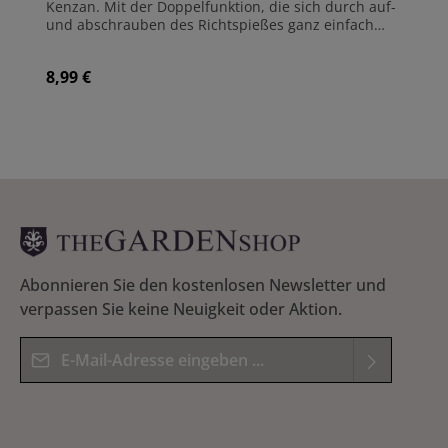
Kenzan. Mit der Doppelfunktion, die sich durch auf-
und abschrauben des Richtspießes ganz einfach
austauschen lässt, können Sie sowohl Ihren Kenzan
reinigen, als auch die Stacheln wieder gerade
8,99 €
Regulärer Preis:
richten. Inklusive einer kleinen japanischen Glocke.
Maße: 74 x 4 mm Gewicht: 8 g Hergestellt aus
Messing Hergestellt in Japan
Abonnieren Sie den kostenlosen Newsletter und
verpassen Sie keine Neuigkeit oder Aktion.
E-Mail-Adresse*
Datenschutz
Die mit einem Stern (*) markierten Felder sind
Ich habe die
Datenschutzbestimmungen
zur
Pflichtfelder.