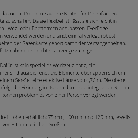
 das uralte Problem, saubere Kanten für Rasenflächen,
schaffen. Da sie flexibel ist, lässt sie sich leicht in
sen-, Weg- oder Beetformen anzupassen. EverEdge-
n verwendet werden und sind, einmal verlegt, robust,
beiten der Rasenkante gehört damit der Vergangenheit an.
fsitzmäher oder leichte Fahrzeuge zu tragen.
Dafür ist kein spezielles Werkzeug nötig, ein
mmer sind ausreichend. Die Elemente überlappen sich um
 einem 5er-Set eine effektive Länge von 4,76 m. Die obere
rfolgt die Fixierung im Boden durch die integrierten 9,4 cm
n können problemlos von einer Person verlegt werden.
 drei Höhen erhältlich: 75 mm, 100 mm und 125 mm, jeweils
e von 94 mm bei allen Größen.