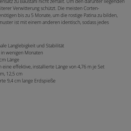
gensatz zu Baustahl nicht zerfällt. Um den darunter liegenden
eiterer Verwitterung schützt. Die meisten Corten-
nötigen bis zu 5 Monate, um die rostige Patina zu bilden,
tmuster ist mit einem anderen identisch, sodass jedes
e Langlebigkeit und Stabilität
ch in wenigen Monaten
 cm Länge
ine effektive, installierte Länge von 4,76 m je Set
cm, 12,5 cm
rte 9,4 cm lange Erdspieße