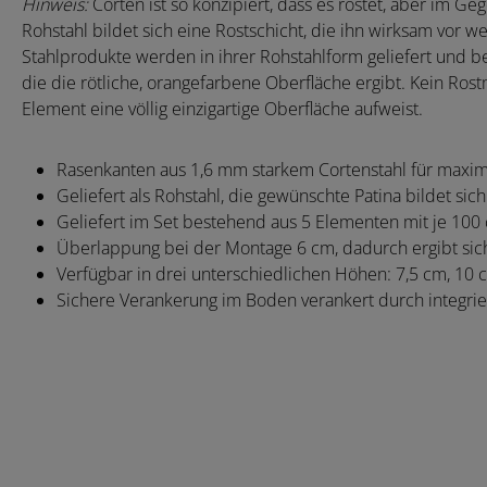
Hinweis:
Corten ist so konzipiert, dass es rostet, aber im Ge
Rohstahl bildet sich eine Rostschicht, die ihn wirksam vor w
Stahlprodukte werden in ihrer Rohstahlform geliefert und be
die die rötliche, orangefarbene Oberfläche ergibt. Kein Ros
Element eine völlig einzigartige Oberfläche aufweist.
Rasenkanten aus 1,6 mm starkem Cortenstahl für maximal
Geliefert als Rohstahl, die gewünschte Patina bildet si
Geliefert im Set bestehend aus 5 Elementen mit je 100
Überlappung bei der Montage 6 cm, dadurch ergibt sich e
Verfügbar in drei unterschiedlichen Höhen: 7,5 cm, 10 
Sichere Verankerung im Boden verankert durch integrie