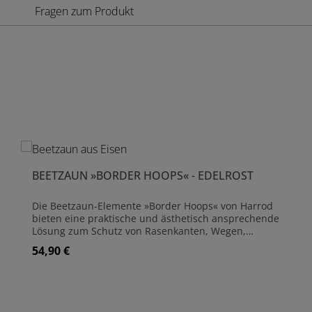
Fragen zum Produkt
Produktgalerie überspringen
BEETZAUN »BORDER HOOPS« - EDELROST
Die Beetzaun-Elemente »Border Hoops« von Harrod
bieten eine praktische und ästhetisch ansprechende
Lösung zum Schutz von Rasenkanten, Wegen,
Beeten und Einfahrten. Diese großformatigen Bögen
54,90 €
Regulärer Preis:
sind ein Blickfang für jeden Garten und verleihen
ihm ein strukturiertes Aussehen. Die flexibel
installierbaren Beeteinfassungen können im Garten
vielseitig eingesetzt werden und bieten eine Reihe
von Funktionen: Sie schützen Rasenkanten vor dem