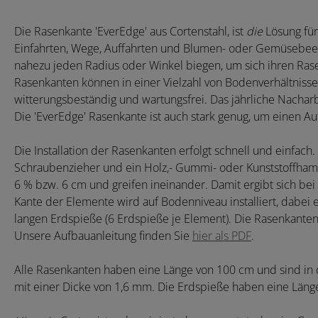
Die Rasenkante 'EverEdge' aus Cortenstahl, ist
die
Lösung für
Einfahrten, Wege, Auffahrten und Blumen- oder Gemüsebeete zu 
nahezu jeden Radius oder Winkel biegen, um sich ihren Ra
Rasenkanten können in einer Vielzahl von Bodenverhältnisse
witterungsbeständig und wartungsfrei. Das jährliche Nachar
Die 'EverEdge' Rasenkante ist auch stark genug, um einen Au
Die Installation der Rasenkanten erfolgt schnell und einfach. 
Schraubenzieher und ein Holz,- Gummi- oder Kunststoffha
6 % bzw. 6 cm und greifen ineinander. Damit ergibt sich bei
Kante der Elemente wird auf Bodenniveau installiert, dabei e
langen Erdspieße (6 Erdspieße je Element). Die Rasenkante
Unsere Aufbauanleitung finden Sie
hier als PDF
.
Alle Rasenkanten haben eine Länge von 100 cm und sind in
mit einer Dicke von 1,6 mm. Die Erdspieße haben eine Läng