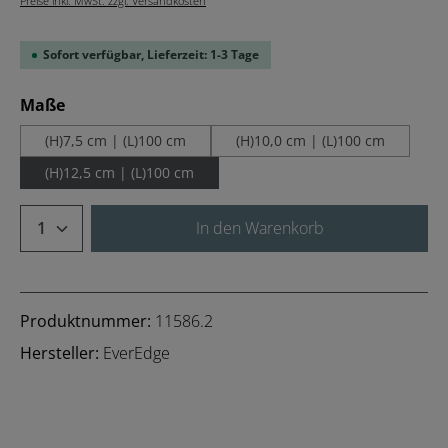
Preise inkl. MwSt. zzgl. Versandkosten
Sofort verfügbar, Lieferzeit: 1-3 Tage
auswählen
Maße
(H)7,5 cm | (L)100 cm
(H)10,0 cm | (L)100 cm
(H)12,5 cm | (L)100 cm
Produkt Anzahl: Gib den gewünschten We
In den Warenkorb
Produktnummer:
11586.2
Hersteller:
EverEdge