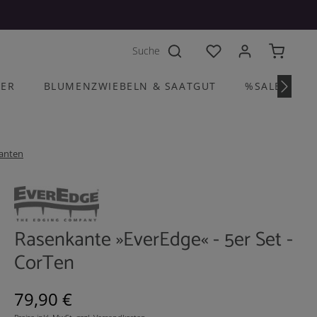
Du hast 0 Produkte a
HER
BLUMENZWIEBELN & SAATGUT
%SALE%
anten
Rasenkante »EverEdge« - 5er Set -
CorTen
Regulärer Preis:
79,90 €