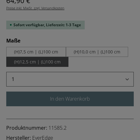
64,90 €
Preise inkl. MwSt. zzgl. Versandkosten
Sofort verfügbar, Lieferzeit: 1-3 Tage
auswählen
Maße
(H)7,5 cm | (L)100 cm
(H)10,0 cm | (L)100 cm
(H)12,5 cm | (L)100 cm
Produkt Anzahl: Gib den gewünschten Wert 
In den Warenkorb
Produktnummer:
11585.2
Hersteller:
EverEdge