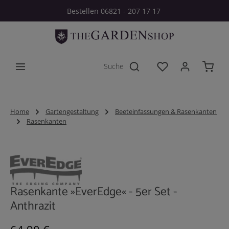
Bestellen 06821 - 207 17 17
Zum Hauptinhalt springen
Du hast 0 Produkt
Home
Gartengestaltung
Beeteinfassungen & Rasenkanten
Rasenkanten
Bildergalerie überspringen
Rasenkante »EverEdge« - 5er Set -
Anthrazit
Regulärer Preis: