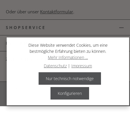
Oder über unser
Kontaktformular
.
SHOPSERVICE
INFORMATIONEN
Diese Website verwendet Cookies, um eine
bestmögliche Erfahrung bieten zu können.
Mehr Informationen ...
ZAHLUNGSARTEN
Datenschutz
|
Impressum
Nur technisch notwendige
Alle Preise inkl. gesetzl. Mehrwertsteuer zzgl.
Versandkosten
.
Konfigurieren
© 2026 The Garden Shop