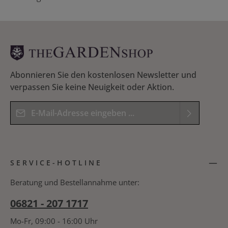
Abonnieren Sie den kostenlosen Newsletter und
verpassen Sie keine Neuigkeit oder Aktion.
E-Mail-Adresse*
Datenschutz
Die mit einem Stern (*) markierten Felder sind
Ich habe die
Datenschutzbestimmungen
zur
Pflichtfelder.
SERVICE-HOTLINE
Kenntnis genommen und die
AGB
gelesen und
Bitte geben Sie das Ergebnis der Gleichung in das
bin mit ihnen einverstanden.
*
nachfolgende Textfeld ein. *
Beratung und Bestellannahme unter:
06821 - 207 1717
Mo-Fr, 09:00 - 16:00 Uhr