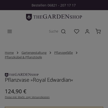
Bestellen 06821 - 207 17 17
Zum Hauptinhalt springen
Du hast 0 Produkt
Home
Gartengestaltung
Pflanzgefäße
Pflanzkübel & Pflanztöpfe
Bildergalerie überspringen
Pflanzvase »Royal Edwardian«
Regulärer Preis:
124,90 €
Preise inkl. MwSt. zzgl. Versandkosten