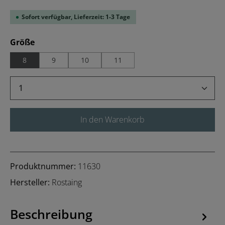
Sofort verfügbar, Lieferzeit: 1-3 Tage
auswählen
Größe
8
9
10
11
Produkt Anzahl: Gib den gewünschten Wert 
In den Warenkorb
Produktnummer:
11630
Hersteller:
Rostaing
Beschreibung