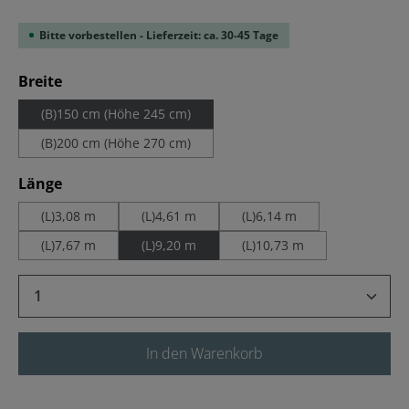
Bitte vorbestellen - Lieferzeit: ca. 30-45 Tage
auswählen
Breite
(B)150 cm (Höhe 245 cm)
(B)200 cm (Höhe 270 cm)
auswählen
Länge
(L)3,08 m
(L)4,61 m
(L)6,14 m
(L)7,67 m
(L)9,20 m
(L)10,73 m
Produkt Anzahl: Gib den gewünschten Wert 
In den Warenkorb