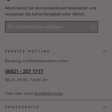
Abonnieren Sie den kostenlosen Newsletter und
verpassen Sie keine Neuigkeit oder Aktion.
E-Mail-Adresse*
Datenschutz
Die mit einem Stern (*) markierten Felder sind
Ich habe die
Datenschutzbestimmungen
zur
Pflichtfelder.
SERVICE-HOTLINE
Kenntnis genommen und die
AGB
gelesen und
Bitte geben Sie das Ergebnis der Gleichung in das
bin mit ihnen einverstanden.
*
nachfolgende Textfeld ein. *
Beratung und Bestellannahme unter:
06821 - 207 1717
Mo-Fr, 09:00 - 16:00 Uhr
Oder über unser
Kontaktformular
.
SHOPSERVICE