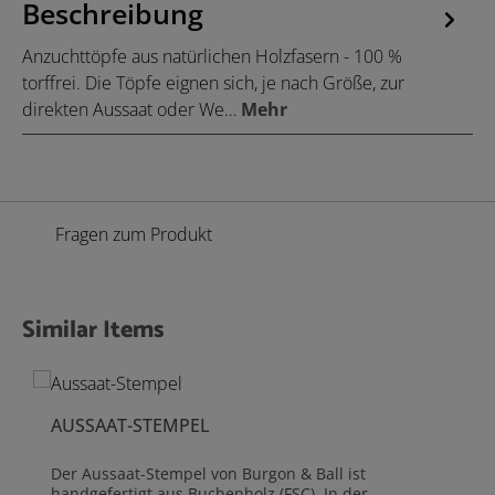
Beschreibung
Anzuchttöpfe aus natürlichen Holzfasern - 100 %
torffrei. Die Töpfe eignen sich, je nach Größe, zur
direkten Aussaat oder We…
Mehr
Fragen zum Produkt
Similar Items
Produktgalerie überspringen
AUSSAAT-STEMPEL
Der Aussaat-Stempel von Burgon & Ball ist
handgefertigt aus Buchenholz (FSC). In der