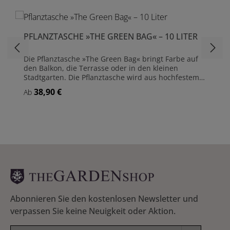
PFLANZTASCHE »THE GREEN BAG« – 10 LITER
Die Pflanztasche »The Green Bag« bringt Farbe auf
den Balkon, die Terrasse oder in den kleinen
Stadtgarten. Die Pflanztasche wird aus hochfestem
High-Quality Polyester gefertigt, ist UV-resistent,
38,90 €
Regulärer Preis:
Ab
reißfest und unempfindlich gegen hohe
Sommertemperaturen. Größe: (L)22 cm x (B)22 cm x
(H)22 cm Fassungsvermögen: 10 Liter Aus
hochfestem High-Quality Polyester mit beidseitiger
PVC-Schicht Reißfest, unempfindlich gegen hohe
Sommertemperaturen Mindestens 4 Jahre UV
resistent Für den Außeneinsatz Leicht zu reinigen
Inklusive 2 Inliner (mehrfach verwendbar) Geliefert
in attraktiver 'Blooming Walls' - Box
Abonnieren Sie den kostenlosen Newsletter und
verpassen Sie keine Neuigkeit oder Aktion.