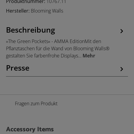
Produktnummer:
10767.11
Hersteller:
Blooming Walls
Beschreibung
»The Green Pockets« - AMMA EditionMit den
Pflanztaschen für die Wand von Blooming Walls®
gestalten Sie farbenfrohe Displays…
Mehr
Presse
Fragen zum Produkt
Accessory Items
Produktgalerie überspringen