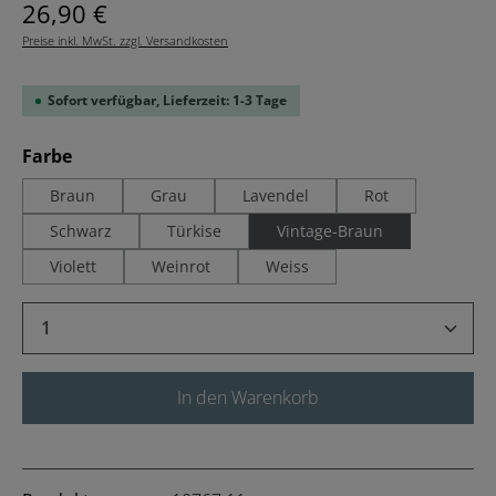
Regulärer Preis:
26,90 €
Preise inkl. MwSt. zzgl. Versandkosten
Sofort verfügbar, Lieferzeit: 1-3 Tage
auswählen
Farbe
Braun
Grau
Lavendel
Rot
Schwarz
Türkise
Vintage-Braun
Violett
Weinrot
Weiss
Produkt Anzahl: Gib den gewünschten Wert 
In den Warenkorb