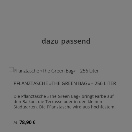
dazu passend
PFLANZTASCHE »THE GREEN BAG« – 256 LITER
Die Pflanztasche »The Green Bag« bringt Farbe auf
den Balkon, die Terrasse oder in den kleinen
Stadtgarten. Die Pflanztasche wird aus hochfestem
High-Quality Polyester gefertigt, ist UV-resistent,
reißfest und unempfindlich gegen hohe
78,90 €
Regulärer Preis:
Ab
Sommertemperaturen. Größe: (L)80 cm x (B)80 cm x
(H)40 cm Fassungsvermögen: 256 Liter Aus