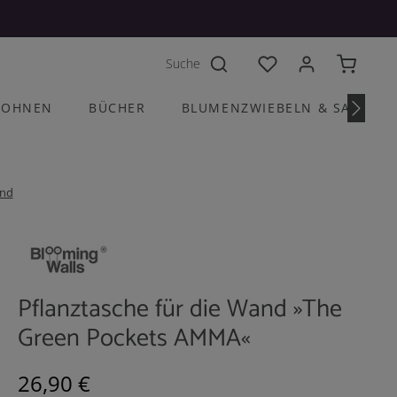
Du hast 0 Produkte a
OHNEN
BÜCHER
BLUMENZWIEBELN & SAATGU
and
Pflanztasche für die Wand »The
Green Pockets AMMA«
Regulärer Preis:
26,90 €