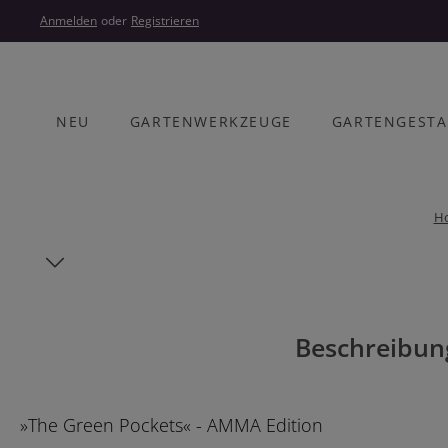
um Hauptinhalt springen
Zur Hauptnavigation springen
Anmelden
oder
Registrieren
NEU
GARTENWERKZEUGE
GARTENGEST
H
Bildergalerie überspringen
Beschreibun
»The Green Pockets« - AMMA Edition