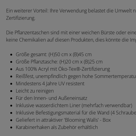
Ein weiterer Vorteil: Ihre Verwendung belastet die Umwelt n
Zertifizierung.
Die Pflanzentaschen sind mit einer weichen Bürste oder ei
keine Chemikalien auf diesen Produkten, dies könnte die Im
Größe gesamt: (H)50 cm x (B)45 cm
Größe Pflanztasche: (H)20 cm x (B)25 cm
Aus 100% Acryl mit Öko-Tex®-Zertifizierung
Reißfest, unempfindlich gegen hohe Sommertemperatu
Mindestens 4 Jahre UV resistent
Leicht zu reinigen
Für den Innen- und Außeneinsatz
Inklusive wasserdichtem Liner (mehrfach verwendbar)
Inklusive Befestigungsmaterial für die Wand (4 Schraube
Geliefert in attraktiver 'Blooming Walls' - Box
Karabinerhaken als Zubehör erhältlich