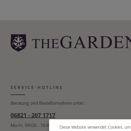
hochfestem High-Quality Polyester mit beidseitiger
PVC-Schicht Reißfest, unempfindlich gegen hohe
Sommertemperaturen Mindestens 4 Jahre UV
Details
resistent Für den Außeneinsatz Leicht zu reinigen
Inklusive 2 Inliner (mehrfach verwendbar) Geliefert
in attraktiver 'Blooming Walls' - Box
SERVICE-HOTLINE
Beratung und Bestellannahme unter:
06821 - 207 1717
Mo-Fr, 09:00 - 16:00 Uhr
Diese Website verwendet Cookies, um 