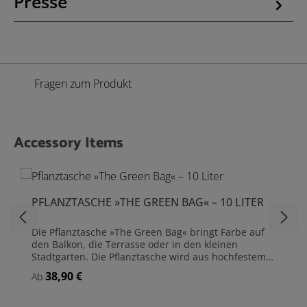
Presse
Fragen zum Produkt
Accessory Items
Produktgalerie überspringen
PFLANZTASCHE »THE GREEN BAG« – 10 LITER
Die Pflanztasche »The Green Bag« bringt Farbe auf
den Balkon, die Terrasse oder in den kleinen
Stadtgarten. Die Pflanztasche wird aus hochfestem
High-Quality Polyester gefertigt, ist UV-resistent,
38,90 €
Regulärer Preis:
Ab
reißfest und unempfindlich gegen hohe
Sommertemperaturen. Größe: (L)22 cm x (B)22 cm x
(H)22 cm Fassungsvermögen: 10 Liter Aus