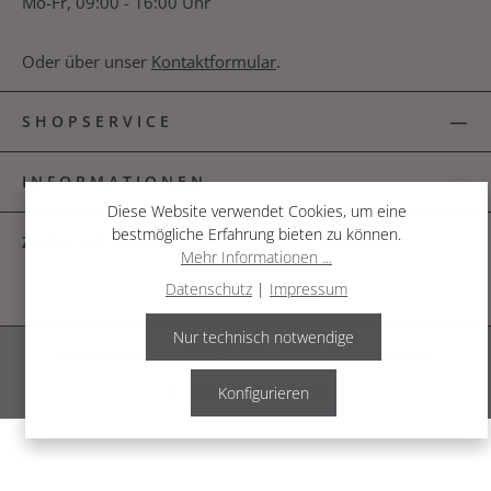
Mo-Fr, 09:00 - 16:00 Uhr
Oder über unser
Kontaktformular
.
SHOPSERVICE
INFORMATIONEN
Diese Website verwendet Cookies, um eine
bestmögliche Erfahrung bieten zu können.
ZAHLUNGSARTEN
Mehr Informationen ...
Datenschutz
|
Impressum
Nur technisch notwendige
Alle Preise inkl. gesetzl. Mehrwertsteuer zzgl.
Versandkosten
.
© 2026 The Garden Shop
Konfigurieren