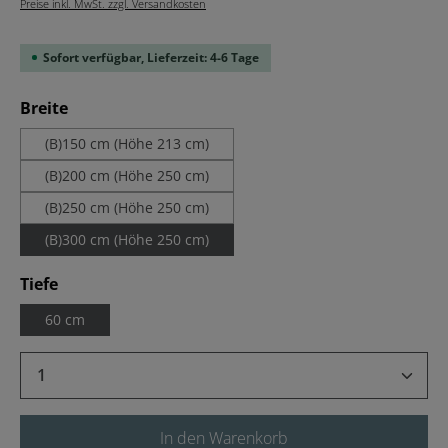
Preise inkl. MwSt. zzgl. Versandkosten
Sofort verfügbar, Lieferzeit: 4-6 Tage
auswählen
Breite
(B)150 cm (Höhe 213 cm)
(B)200 cm (Höhe 250 cm)
(B)250 cm (Höhe 250 cm)
(B)300 cm (Höhe 250 cm)
auswählen
Tiefe
60 cm
Produkt Anzahl: Gib den gewünschten Wert 
In den Warenkorb