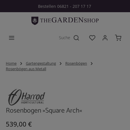
Bestellen 06821 - 207 17 17
Zum Hauptinhalt springen
Du hast 0 Produkt
Home
Gartengestaltung
Rosenbögen
Rosenbögen aus Metall
Bildergalerie überspringen
Rosenbogen »Square Arch«
Regulärer Preis:
539,00 €