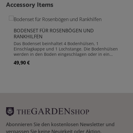
Accessory Items
Produktgalerie überspringen
BODENSET FÜR ROSENBÖGEN UND
RANKHILFEN
Das Bodenset beinhaltet 4 Bodenhülsen, 1
Einschlagkappe und 1 Lochstange. Die Bodenhülsen
werden in den Boden eingeschlagen oder in ein
Fundament (z.B. Beton) eingearbeitet. Damit die
49,90 €
Regulärer Preis:
Bodenhülsen beim Einschlagen unversehrt bleiben,
liegt eine Einschlagkappe bei. Um die Löcher für die
Bodenhülsen vorzubereiten, nutzen Sie Lochstange.
Diese wird einfach in das Erdreich mit einem
Hammer eingeschlagen und wieder herausgezogen.
So lassen sich die Bodenhülsen einfacher
einstecken. Die Standpfosten werden dann in die
Bodenhülsen eingesteckt und sind nochmals
geschützt. Die Bodenhülsen erweitern die
Einbautiefe von 40 cm (Standpfosten) auf 57 cm und
geben dem Rosenbogen (oder Obelisken),
insbesondere in weichen Sandböden, eine noch
Abonnieren Sie den kostenlosen Newsletter und
bessere Standfestigkeit. Sollte sich späterhin eine
verpassen Sie keine Neuigkeit oder Aktion.