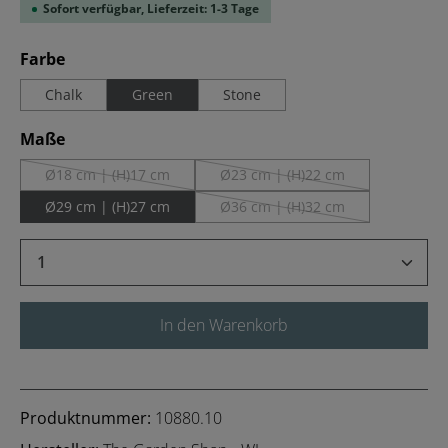
Sofort verfügbar, Lieferzeit: 1-3 Tage
auswählen
Farbe
Chalk
Green
Stone
auswählen
Maße
Ø18 cm | (H)17 cm
Ø23 cm | (H)22 cm
(Diese Option ist zurzeit nicht verfügbar.)
(Diese Option ist zurzeit nicht
Ø29 cm | (H)27 cm
Ø36 cm | (H)32 cm
(Diese Option ist zurzeit nicht
Produkt Anzahl: Gib den gewünschten Wert 
In den Warenkorb
Produktnummer:
10880.10