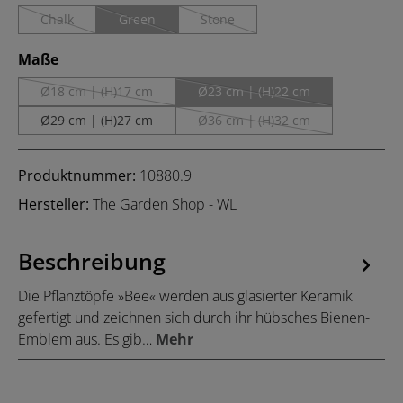
Chalk
Green
Stone
(Diese Option ist zurzeit nicht verfügbar.)
(Diese Option ist zurzeit nicht verfügbar.)
(Diese Option ist zurzeit nicht verfügb
auswählen
Maße
Ø18 cm | (H)17 cm
Ø23 cm | (H)22 cm
(Diese Option ist zurzeit nicht verfügbar.)
(Diese Option ist zurzeit nicht
Ø29 cm | (H)27 cm
Ø36 cm | (H)32 cm
(Diese Option ist zurzeit nicht
Produktnummer:
10880.9
Hersteller:
The Garden Shop - WL
Beschreibung
Die Pflanztöpfe »Bee« werden aus glasierter Keramik
gefertigt und zeichnen sich durch ihr hübsches Bienen-
Emblem aus. Es gib…
Mehr