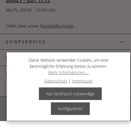
Mo-Fr, 09:00 - 16:00 Uhr
Oder über unser
Kontaktformular
.
SHOPSERVICE
INFORMATIONEN
Diese Website verwendet Cookies, um eine
bestmögliche Erfahrung bieten zu können.
Mehr Informationen ...
ZAHLUNGSARTEN
Datenschutz
|
Impressum
Nur technisch notwendige
Alle Preise inkl. gesetzl. Mehrwertsteuer zzgl.
Versandkosten
.
Konfigurieren
© 2026 The Garden Shop