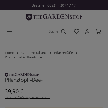
Bestellen 06821 - 207 17 17
Zum Hauptinhalt springen
Du hast 0 Produkt
Home
Gartengestaltung
Pflanzgefäße
Pflanzkübel & Pflanztöpfe
Bildergalerie überspringen
Pflanztopf »Bee«
Regulärer Preis:
39,90 €
Preise inkl. MwSt. zzgl. Versandkosten