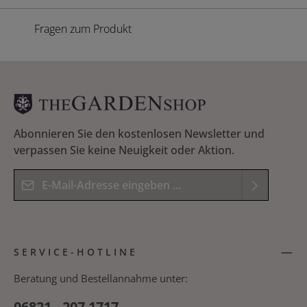
Fragen zum Produkt
Abonnieren Sie den kostenlosen Newsletter und
verpassen Sie keine Neuigkeit oder Aktion.
E-Mail-Adresse*
Datenschutz
Die mit einem Stern (*) markierten Felder sind
Ich habe die
Datenschutzbestimmungen
zur
Pflichtfelder.
SERVICE-HOTLINE
Kenntnis genommen und die
AGB
gelesen und
Bitte geben Sie das Ergebnis der Gleichung in das
bin mit ihnen einverstanden.
*
nachfolgende Textfeld ein. *
Beratung und Bestellannahme unter:
06821 - 207 1717