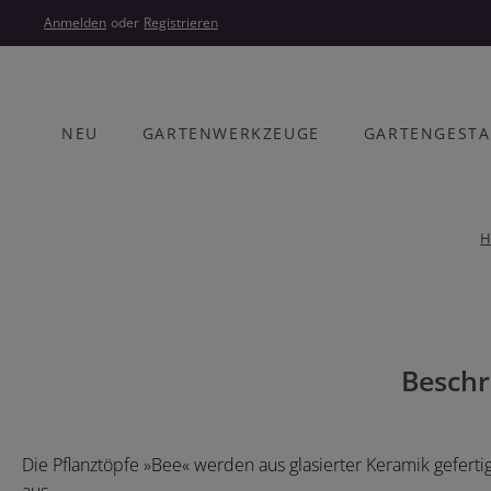
um Hauptinhalt springen
Zur Hauptnavigation springen
Anmelden
oder
Registrieren
NEU
GARTENWERKZEUGE
GARTENGEST
H
Bildergalerie überspringen
Beschr
Die Pflanztöpfe »Bee« werden aus glasierter Keramik gefer