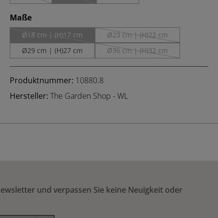
(Diese Option ist zurzeit nicht verfügbar.)
(Diese Option ist zurzeit nicht verfügbar.)
auswählen
Maße
Ø18 cm | (H)17 cm
Ø23 cm | (H)22 cm
(Diese Option ist zurzeit nicht verfügbar.)
(Diese Option ist zurzeit nicht
Ø29 cm | (H)27 cm
Ø36 cm | (H)32 cm
(Diese Option ist zurzeit nicht
Produktnummer:
10880.8
Hersteller:
The Garden Shop - WL
ewsletter und verpassen Sie keine Neuigkeit oder