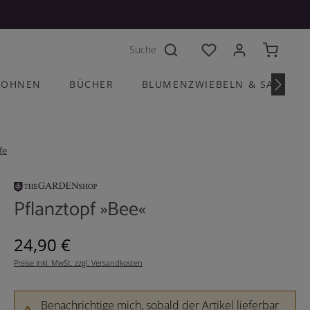
Du hast 0 Produkte a
OHNEN
BÜCHER
BLUMENZWIEBELN & SAATGU
fe
Pflanztopf »Bee«
Regulärer Preis:
24,90 €
Preise inkl. MwSt. zzgl. Versandkosten
Benachrichtige mich, sobald der Artikel lieferbar