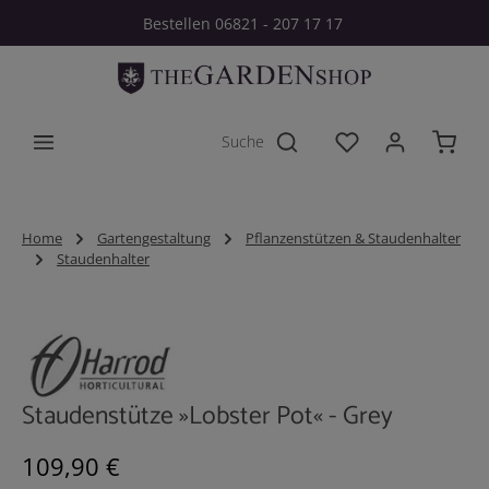
Bestellen 06821 - 207 17 17
Zum Hauptinhalt springen
Du hast 0 Produkt
Home
Gartengestaltung
Pflanzenstützen & Staudenhalter
Staudenhalter
Bildergalerie überspringen
Staudenstütze »Lobster Pot« - Grey
Regulärer Preis:
109,90 €