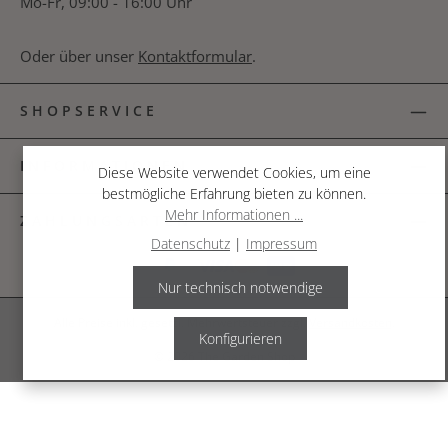
Mo-Fr, 09:00 - 16:00 Uhr
Oder über unser
Kontaktformular
.
SHOPSERVICE
INFORMATIONEN
Diese Website verwendet Cookies, um eine
bestmögliche Erfahrung bieten zu können.
Mehr Informationen ...
ZAHLUNGSARTEN
Datenschutz
|
Impressum
Nur technisch notwendige
Alle Preise inkl. gesetzl. Mehrwertsteuer zzgl.
Versandkosten
.
Konfigurieren
© 2026 The Garden Shop