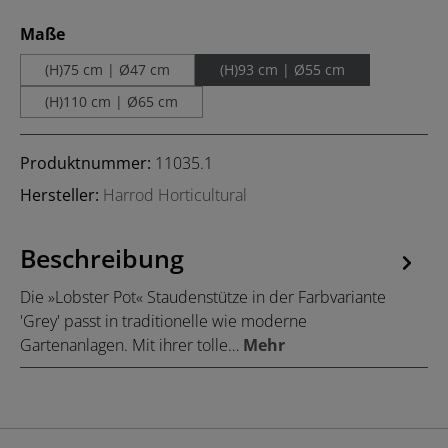
auswählen
Maße
(H)75 cm | Ø47 cm
(H)93 cm | Ø55 cm
(H)110 cm | Ø65 cm
Produktnummer:
11035.1
Hersteller:
Harrod Horticultural
Beschreibung
Die »Lobster Pot« Staudenstütze in der Farbvariante
'Grey' passt in traditionelle wie moderne
Gartenanlagen. Mit ihrer tolle…
Mehr