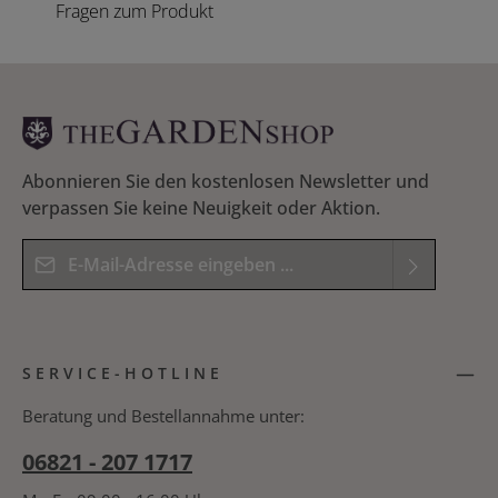
Fragen zum Produkt
Abonnieren Sie den kostenlosen Newsletter und
verpassen Sie keine Neuigkeit oder Aktion.
E-Mail-Adresse*
Datenschutz
Die mit einem Stern (*) markierten Felder sind
Ich habe die
Datenschutzbestimmungen
zur
Pflichtfelder.
SERVICE-HOTLINE
Kenntnis genommen und die
AGB
gelesen und
Bitte geben Sie das Ergebnis der Gleichung in das
bin mit ihnen einverstanden.
*
nachfolgende Textfeld ein. *
Beratung und Bestellannahme unter:
06821 - 207 1717