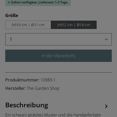
Sofort verfügbar, Lieferzeit: 1-3 Tage
auswählen
Größe
(H)10 cm | Ø11 cm
(H)12 cm | Ø14 cm
Produkt Anzahl: Gib den gewünschten Wert 
In den Warenkorb
Produktnummer:
10989.1
Hersteller:
The Garden Shop
Beschreibung
Ein schwarz geätztes Muster und die handgefertigte