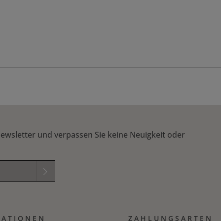
ewsletter und verpassen Sie keine Neuigkeit oder
elder sind
mungen
zur
MATIONEN
B
gelesen und
ZAHLUNGSARTEN
ichung in das nachfolgende Textfeld ein. *