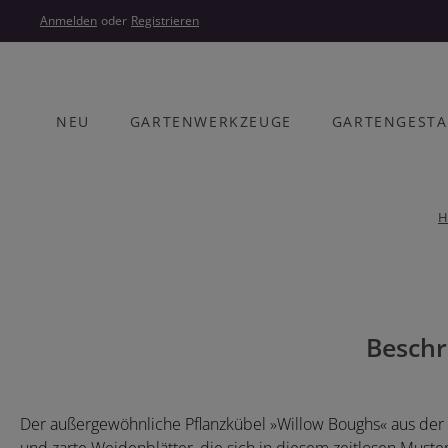
um Hauptinhalt springen
Zur Hauptnavigation springen
Anmelden
oder
Registrieren
NEU
GARTENWERKZEUGE
GARTENGEST
H
Bildergalerie überspringen
Beschr
Der außergewöhnliche Pflanzkübel »Willow Boughs« aus der Wi