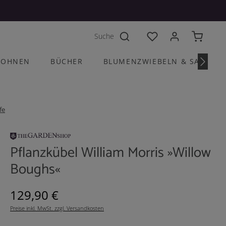
Du hast 0 Produkte a
OHNEN
BÜCHER
BLUMENZWIEBELN & SAATGU
fe
Pflanzkübel William Morris »Willow
Boughs«
Regulärer Preis:
129,90 €
Preise inkl. MwSt. zzgl. Versandkosten