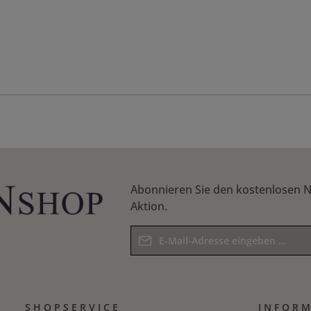
Abonnieren Sie den kostenlosen N
Aktion.
E-Mail-Adresse*
Datenschutz
Die mit einem Stern (*) markierten F
Ich habe die
Datenschutzbestim
Pflichtfelder.
SHOPSERVICE
Kenntnis genommen und die
INFOR
AG
Bitte geben Sie das Ergebnis der Gle