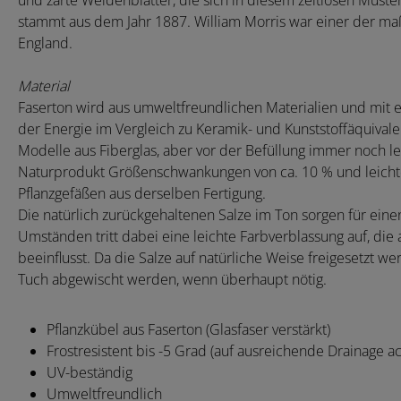
und zarte Weidenblätter, die sich in diesem zeitlosen Muste
stammt aus dem Jahr 1887. William Morris war einer der maßg
England.
Material
Faserton wird aus umweltfreundlichen Materialien und mit en
der Energie im Vergleich zu Keramik- und Kunststoffäquivale
Modelle aus Fiberglas, aber vor der Befüllung immer noch lei
Naturprodukt Größenschwankungen von ca. 10 % und leicht
Pflanzgefäßen aus derselben Fertigung.
Die natürlich zurückgehaltenen Salze im Ton sorgen für eine
Umständen tritt dabei eine leichte Farbverblassung auf, die 
beeinflusst. Da die Salze auf natürliche Weise freigesetzt 
Tuch abgewischt werden, wenn überhaupt nötig.
Pflanzkübel aus Faserton (Glasfaser verstärkt)
Frostresistent bis -5 Grad (auf ausreichende Drainage a
UV-beständig
Umweltfreundlich