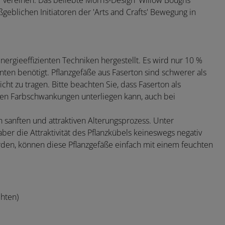
r vereinen. Das beliebte Morris-Design 'Willow Boughs'
eblichen Initiatoren der 'Arts and Crafts' Bewegung in
ergieeffizienten Techniken hergestellt. Es wird nur 10 %
nten benötigt. Pflanzgefäße aus Faserton sind schwerer als
cht zu tragen. Bitte beachten Sie, dass Faserton als
en Farbschwankungen unterliegen kann, auch bei
n sanften und attraktiven Alterungsprozess. Unter
aber die Attraktivität des Pflanzkübels keineswegs negativ
werden, können diese Pflanzgefäße einfach mit einem feuchten
chten)