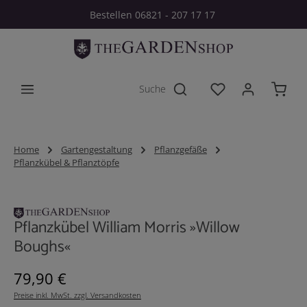
Bestellen 06821 - 207 17 17
Zum Hauptinhalt springen
Du hast 0 Produkt
Home
Gartengestaltung
Pflanzgefäße
Pflanzkübel & Pflanztöpfe
Bildergalerie überspringen
Pflanzkübel William Morris »Willow
Boughs«
Regulärer Preis:
79,90 €
Preise inkl. MwSt. zzgl. Versandkosten