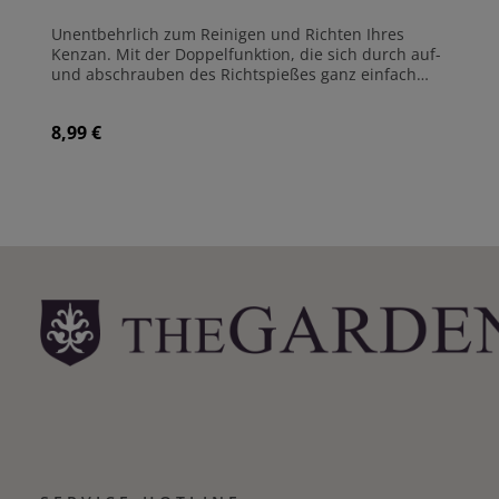
Unentbehrlich zum Reinigen und Richten Ihres
Kenzan. Mit der Doppelfunktion, die sich durch auf-
und abschrauben des Richtspießes ganz einfach
austauschen lässt, können Sie sowohl Ihren Kenzan
reinigen, als auch die Stacheln wieder gerade
8,99 €
Regulärer Preis:
richten. Inklusive einer kleinen japanischen Glocke.
Maße: 74 x 4 mm Gewicht: 8 g Hergestellt aus
Messing Hergestellt in Japan
Produkt Anzahl: Gib den gewünschte