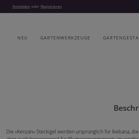
um Hauptinhalt springen
Zur Hauptnavigation springen
Anmelden
oder
Registrieren
NEU
GARTENWERKZEUGE
GARTENGEST
Bildergalerie überspringen
Beschr
Die »Kenzan« Steckigel werden ursprünglich für Ikebana, di