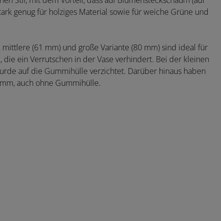
en Stil, mit dem Vorteil, dass auf Blumensteckschaum (auf
stark genug für holziges Material sowie für weiche Grüne und
e mittlere (61 mm) und große Variante (80 mm) sind ideal für
ie ein Verrutschen in der Vase verhindert. Bei der kleinen
wurde auf die Gummihülle verzichtet. Darüber hinaus haben
3 mm, auch ohne Gummihülle.