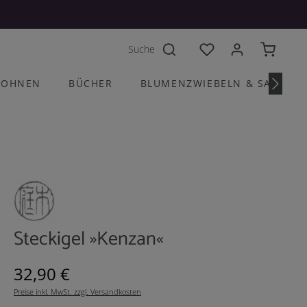
Du hast 0 Produkte a
OHNEN
BÜCHER
BLUMENZWIEBELN & SAATGU
Steckigel »Kenzan«
Regulärer Preis:
32,90 €
Preise inkl. MwSt. zzgl. Versandkosten