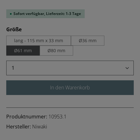
Sofort verfügbar, Lieferzeit: 1-3 Tage
auswählen
Größe
lang - 115 mm x 33 mm
Ø36 mm
Ø61 mm
Ø80 mm
Produkt Anzahl: Gib den gewünschten Wert 
In den Warenkorb
Produktnummer:
10953.1
Hersteller:
Niwaki