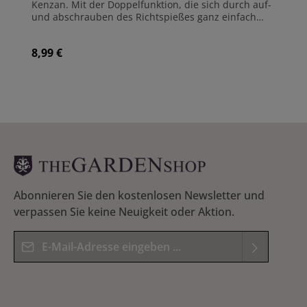
Kenzan. Mit der Doppelfunktion, die sich durch auf-
und abschrauben des Richtspießes ganz einfach
austauschen lässt, können Sie sowohl Ihren Kenzan
reinigen, als auch die Stacheln wieder gerade
8,99 €
Regulärer Preis:
richten. Inklusive einer kleinen japanischen Glocke.
Maße: 74 x 4 mm Gewicht: 8 g Hergestellt aus
Messing Hergestellt in Japan
Abonnieren Sie den kostenlosen Newsletter und
verpassen Sie keine Neuigkeit oder Aktion.
E-Mail-Adresse*
Datenschutz
Die mit einem Stern (*) markierten Felder sind
Ich habe die
Datenschutzbestimmungen
zur
Pflichtfelder.