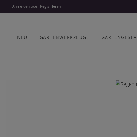
um Hauptinhalt springen
Zur Hauptnavigation springen
Anmelden
oder
Registrieren
NEU
GARTENWERKZEUGE
GARTENGEST
Bildergalerie überspringen