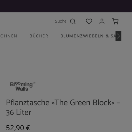
Du hast 0 Produkte a
OHNEN
BÜCHER
BLUMENZWIEBELN & SAATGU
Pflanztasche »The Green Block« –
36 Liter
Regulärer Preis:
52,90 €