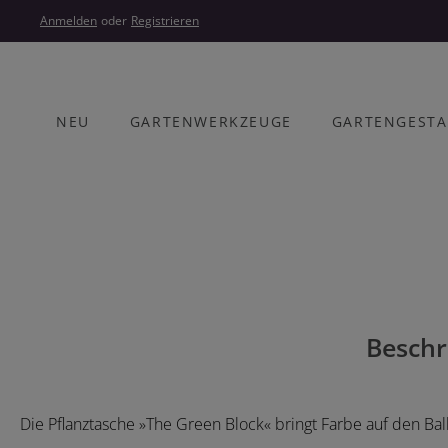
um Hauptinhalt springen
Zur Hauptnavigation springen
Anmelden
oder
Registrieren
NEU
GARTENWERKZEUGE
GARTENGEST
Bildergalerie überspringen
Beschr
Die Pflanztasche »The Green Block« bringt Farbe auf den Bal