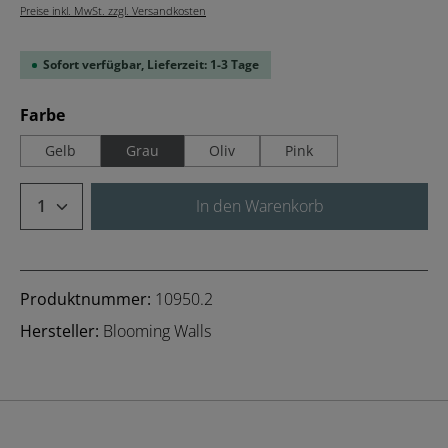
Preise inkl. MwSt. zzgl. Versandkosten
Sofort verfügbar, Lieferzeit: 1-3 Tage
auswählen
Farbe
Gelb
Grau
Oliv
Pink
Produkt Anzahl: Gib den gewünschten We
In den Warenkorb
Produktnummer:
10950.2
Hersteller:
Blooming Walls