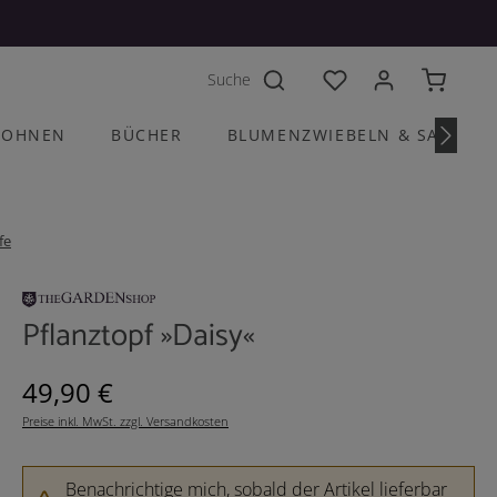
Du hast 0 Produkte a
OHNEN
BÜCHER
BLUMENZWIEBELN & SAATGU
fe
Pflanztopf »Daisy«
Regulärer Preis:
49,90 €
Preise inkl. MwSt. zzgl. Versandkosten
Benachrichtige mich, sobald der Artikel lieferbar