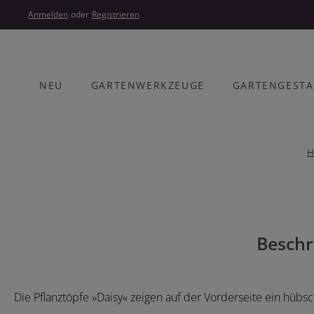
um Hauptinhalt springen
Zur Hauptnavigation springen
Anmelden
oder
Registrieren
NEU
GARTENWERKZEUGE
GARTENGEST
H
Bildergalerie überspringen
Beschr
Die Pflanztöpfe »Daisy« zeigen auf der Vorderseite ein h