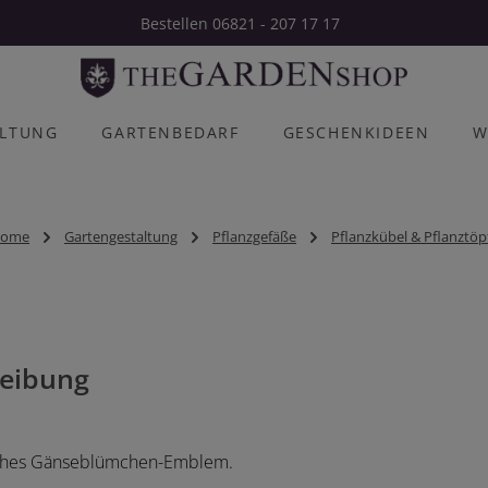
Bestellen 06821 - 207 17 17
ALTUNG
GARTENBEDARF
GESCHENKIDEEN
W
ome
Gartengestaltung
Pflanzgefäße
Pflanzkübel & Pflanztöp
eibung
übsches Gänseblümchen-Emblem.