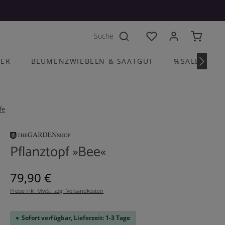
Du hast 0 Produkte a
HER
BLUMENZWIEBELN & SAATGUT
%SALE%
fe
Pflanztopf »Bee«
Regulärer Preis:
79,90 €
Preise inkl. MwSt. zzgl. Versandkosten
Sofort verfügbar, Lieferzeit: 1-3 Tage