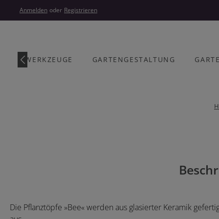
um Hauptinhalt springen
Zur Hauptnavigation springen
Anmelden
oder
Registrieren
ARTENWERKZEUGE
GARTENGESTALTUNG
GART
H
Bildergalerie überspringen
Beschr
Die Pflanztöpfe »Bee« werden aus glasierter Keramik gefer