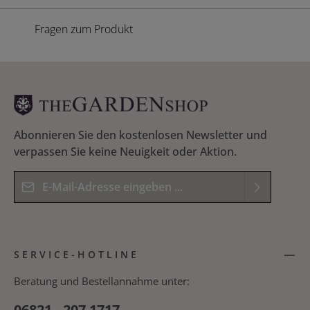
Fragen zum Produkt
Abonnieren Sie den kostenlosen Newsletter und
verpassen Sie keine Neuigkeit oder Aktion.
E-Mail-Adresse*
Datenschutz
Die mit einem Stern (*) markierten Felder sind
Ich habe die
Datenschutzbestimmungen
zur
Pflichtfelder.
SERVICE-HOTLINE
Kenntnis genommen und die
AGB
gelesen und
Bitte geben Sie das Ergebnis der Gleichung in das
bin mit ihnen einverstanden.
*
nachfolgende Textfeld ein. *
Beratung und Bestellannahme unter:
06821 - 207 1717