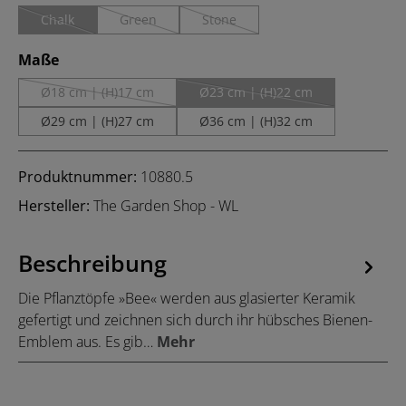
Chalk
Green
Stone
(Diese Option ist zurzeit nicht verfügbar.)
(Diese Option ist zurzeit nicht verfügbar.)
(Diese Option ist zurzeit nicht verfügb
auswählen
Maße
Ø18 cm | (H)17 cm
Ø23 cm | (H)22 cm
(Diese Option ist zurzeit nicht verfügbar.)
(Diese Option ist zurzeit nicht
Ø29 cm | (H)27 cm
Ø36 cm | (H)32 cm
Produktnummer:
10880.5
Hersteller:
The Garden Shop - WL
Beschreibung
Die Pflanztöpfe »Bee« werden aus glasierter Keramik
gefertigt und zeichnen sich durch ihr hübsches Bienen-
Emblem aus. Es gib…
Mehr