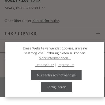
Mo-Fr, 09:00 - 16:00 Uhr
Oder über unser
Kontaktformular
.
SHOPSERVICE
INFORMATIONEN
Diese Website verwendet Cookies, um eine
bestmögliche Erfahrung bieten zu können.
Mehr Informationen ...
ZAHLUNGSARTEN
Datenschutz
|
Impressum
Nur technisch notwendige
Alle Preise inkl. gesetzl. Mehrwertsteuer zzgl.
Versandkosten
.
Konfigurieren
© 2026 The Garden Shop