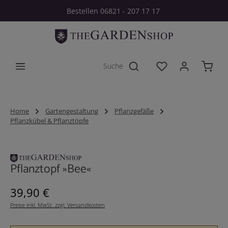
Bestellen 06821 - 207 17 17
Zum Hauptinhalt springen
Du hast 0 Produkt
Home
Gartengestaltung
Pflanzgefäße
Pflanzkübel & Pflanztöpfe
Bildergalerie überspringen
Pflanztopf »Bee«
Regulärer Preis:
39,90 €
Preise inkl. MwSt. zzgl. Versandkosten