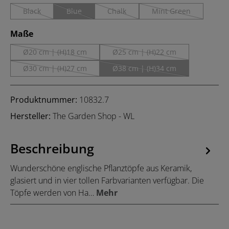
Black
Blue
Chalk
Mint Green
(Diese Option ist zurzeit nicht verfügbar.)
(Diese Option ist zurzeit nicht verfügbar.)
(Diese Option ist zurzeit nicht verfügbar
(Diese Option ist zur
auswählen
Maße
Ø20 cm | (H)18 cm
Ø25 cm | (H)22 cm
(Diese Option ist zurzeit nicht verfügbar.)
(Diese Option ist zurzeit nicht
Ø30 cm | (H)27 cm
Ø38 cm | (H)34 cm
(Diese Option ist zurzeit nicht verfügbar.)
(Diese Option ist zurzeit nicht
Produktnummer:
10832.7
Hersteller:
The Garden Shop - WL
Beschreibung
Wunderschöne englische Pflanztöpfe aus Keramik,
glasiert und in vier tollen Farbvarianten verfügbar. Die
Töpfe werden von Ha…
Mehr