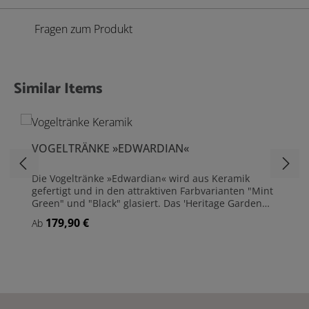
Fragen zum Produkt
Similar Items
Produktgalerie überspringen
VOGELTRÄNKE »EDWARDIAN«
Die Vogeltränke »Edwardian« wird aus Keramik
gefertigt und in den attraktiven Farbvarianten "Mint
Green" und "Black" glasiert. Das 'Heritage Garden
Pottery' Emblem ziert den Sockel.Die glasierte
179,90 €
Regulärer Preis:
Ab
Keramik ist bis -5 Grad frostsicher, allerdings kann
die mit Wasser gefüllte Schale beim Durchfrieren
des Wassers zerstört werden. Wir empfehlen daher,
die Vogeltränke während der Wintermonate
einzulagern. Praktisch: Die Schale kann leicht vom
Sockel genommen werden, was die platzsparende
Einlagerung und die Reinigung erleichtert.