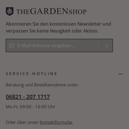
Vogeltränke aus glasierter Keramik Frostsicher bis -5
Grad Maße: Höhe 61 cm - Durchmesser (Schale) 44
cm Gewicht: Gesamt 10,0 kg
Abonnieren Sie den kostenlosen Newsletter und
verpassen Sie keine Neuigkeit oder Aktion.
E-Mail-Adresse*
Datenschutz
Die mit einem Stern (*) markierten Felder sind
Ich habe die
Datenschutzbestimmungen
zur
Pflichtfelder.
SERVICE-HOTLINE
Kenntnis genommen und die
AGB
gelesen und
Bitte geben Sie das Ergebnis der Gleichung in das
bin mit ihnen einverstanden.
*
nachfolgende Textfeld ein. *
Beratung und Bestellannahme unter:
06821 - 207 1717
Mo-Fr, 09:00 - 16:00 Uhr
Oder über unser
Kontaktformular
.