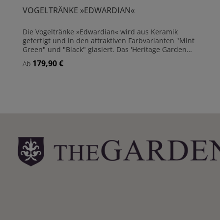
VOGELTRÄNKE »EDWARDIAN«
Die Vogeltränke »Edwardian« wird aus Keramik
gefertigt und in den attraktiven Farbvarianten "Mint
Green" und "Black" glasiert. Das 'Heritage Garden
Pottery' Emblem ziert den Sockel.Die glasierte
179,90 €
Regulärer Preis:
Ab
Keramik ist bis -5 Grad frostsicher, allerdings kann
die mit Wasser gefüllte Schale beim Durchfrieren
des Wassers zerstört werden. Wir empfehlen daher,
die Vogeltränke während der Wintermonate
Details
einzulagern. Praktisch: Die Schale kann leicht vom
Sockel genommen werden, was die platzsparende
Einlagerung und die Reinigung erleichtert.
Vogeltränke aus glasierter Keramik Frostsicher bis -5
Grad Maße: Höhe 61 cm - Durchmesser (Schale) 44
cm Gewicht: Gesamt 10,0 kg