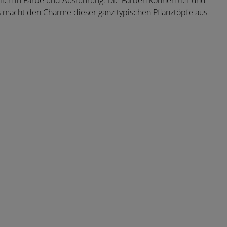
dlich in Farbe und Ausführung. Die Farben können tief und
s macht den Charme dieser ganz typischen Pflanztöpfe aus