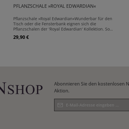
PFLANZSCHALE »ROYAL EDWARDIAN«
Pflanzschale »Royal Edwardian«Wunderbar für den
Tisch oder die Fensterbank eignen sich die
Pflanzschalen der 'Royal Edwardian' Kollektion. So
können Sie auch kleinere Bereiche gestalten, wobei
29,90 €
Regulärer Preis:
die große Schale mit einer Länge von 56 cm auch gut
auf eine Mauer oder einen großen Tisch passt. Alle
Schalen sind aus Keramik gefertigt und haben eine
dezent-cremefarbene Glasur, verziert mit dem 'Royal
Details
Garden' Emblem. Pflanzschale aus Keramik Glasiert
Frostsicher Mit Abflussloch
Abonnieren Sie den kostenlosen N
Aktion.
E-Mail-Adresse*
Datenschutz
Die mit einem Stern (*) markierten F
Ich habe die
Datenschutzbestim
Pflichtfelder.