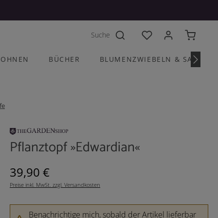
Du hast 0 Produkte a
OHNEN
BÜCHER
BLUMENZWIEBELN & SAATGU
fe
Pflanztopf »Edwardian«
Regulärer Preis:
39,90 €
Preise inkl. MwSt. zzgl. Versandkosten
Benachrichtige mich, sobald der Artikel lieferbar