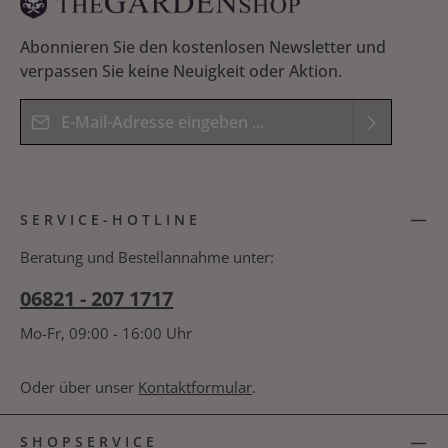
Abonnieren Sie den kostenlosen Newsletter und
verpassen Sie keine Neuigkeit oder Aktion.
E-Mail-Adresse*
Datenschutz
Die mit einem Stern (*) markierten Felder sind
Ich habe die
Datenschutzbestimmungen
zur
Pflichtfelder.
SERVICE-HOTLINE
Kenntnis genommen und die
AGB
gelesen und
Bitte geben Sie das Ergebnis der Gleichung in das
bin mit ihnen einverstanden.
*
nachfolgende Textfeld ein. *
Beratung und Bestellannahme unter:
06821 - 207 1717
Mo-Fr, 09:00 - 16:00 Uhr
Oder über unser
Kontaktformular
.
SHOPSERVICE