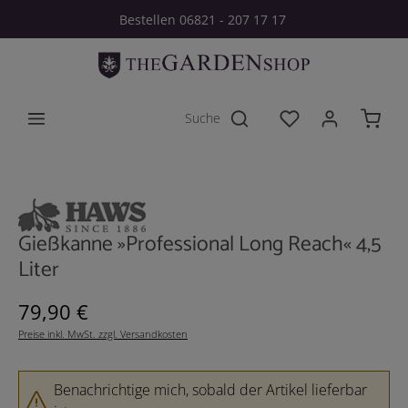
Bestellen 06821 - 207 17 17
Zum Hauptinhalt springen
Du hast 0 Produkt
Bildergalerie überspringen
Gießkanne »Professional Long Reach« 4,5
Liter
Regulärer Preis:
79,90 €
Preise inkl. MwSt. zzgl. Versandkosten
Benachrichtige mich, sobald der Artikel lieferbar