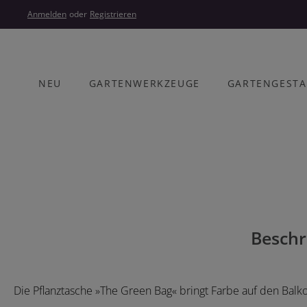
um Hauptinhalt springen
Zur Hauptnavigation springen
Anmelden
oder
Registrieren
NEU
GARTENWERKZEUGE
GARTENGEST
Bildergalerie überspringen
Beschr
Die Pflanztasche »The Green Bag« bringt Farbe auf den Balko