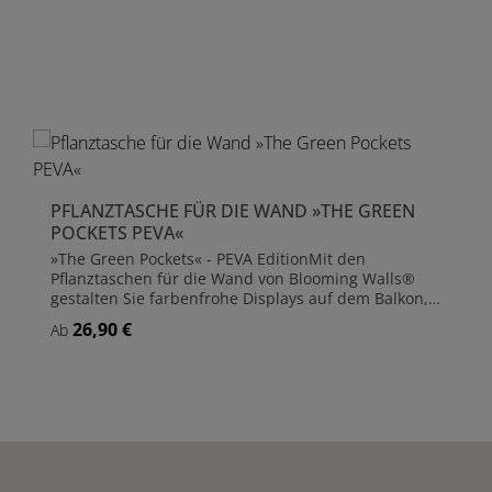
Produktgalerie überspringen
PFLANZTASCHE FÜR DIE WAND »THE GREEN
POCKETS PEVA«
»The Green Pockets« - PEVA EditionMit den
Pflanztaschen für die Wand von Blooming Walls®
gestalten Sie farbenfrohe Displays auf dem Balkon,
der Dach- oder Gartenterrasse oder auch im
26,90 €
Regulärer Preis:
Ab
Wohnbereich.Die hochwertigen Pflanztaschen der
»PEVA« Edition werden aus langlebigem Polyester
gefertigt und mit einer doppelseitigen PVC-
Beschichtung versehen. Das spezielle Material hält
Details
Temperaturen von minus 30 bis plus 70 Grad
Celsius stand! Zudem sind die Pflanztaschen sehr
UV-beständig, sie verblassen nicht und können
problemlos im Außenbereich eingesetzt werden.