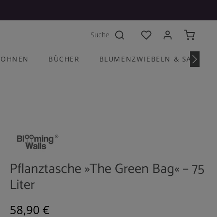
Du hast 0 Produkte a
OHNEN
BÜCHER
BLUMENZWIEBELN & SAATGU
Pflanztasche »The Green Bag« – 75
Liter
Regulärer Preis:
58,90 €