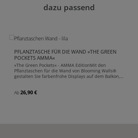
dazu passend
PFLANZTASCHE FÜR DIE WAND »THE GREEN
POCKETS AMMA«
»The Green Pockets« - AMMA EditionMit den
Pflanztaschen für die Wand von Blooming Walls®
gestalten Sie farbenfrohe Displays auf dem Balkon,
der Dach- oder Gartenterrasse oder auch im
Wohnbereich.Das obere und untere Ende der
26,90 €
Regulärer Preis:
Ab
Pflanztasche ist mit einem Stab aus Fiberglas
verstärkt. So wird die Form der Taschen und die tolle
Display-Wirkung dauerhaft beibehalten. Die
Befestigungsösen sind aus Edelstahl gefertigt,
bieten sicheren Halt und hinterlassen keine
Details
Rostspuren an der Wand. In jeder Pflanztasche
befindet sich ein wasserdichter Kunststoff-Liner in
den die Pflanze eingepflanzt wird. Der Liner ist
wiederverwendbar und verhindert, dass die Wand