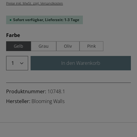
Preise inkl. MwSt. zzgl. Versandkosten
Sofort verfügbar, Lieferzeit: 1-3 Tage
auswählen
Farbe
Gelb
Grau
Oliv
Pink
Produkt Anzahl: Gib den gewünschten We
In den Warenkorb
Produktnummer:
10748.1
Hersteller:
Blooming Walls