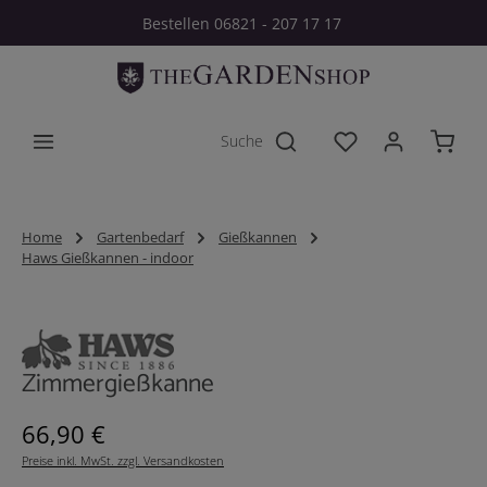
Bestellen 06821 - 207 17 17
Zum Hauptinhalt springen
Du hast 0 Produkt
Home
Gartenbedarf
Gießkannen
Haws Gießkannen - indoor
Bildergalerie überspringen
Zimmergießkanne
Regulärer Preis:
66,90 €
Preise inkl. MwSt. zzgl. Versandkosten