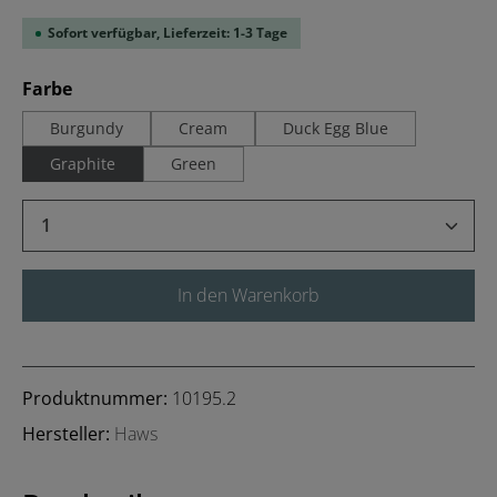
Sofort verfügbar, Lieferzeit: 1-3 Tage
auswählen
Farbe
Burgundy
Cream
Duck Egg Blue
Graphite
Green
Produkt Anzahl: Gib den gewünschten Wert 
In den Warenkorb
Produktnummer:
10195.2
Hersteller:
Haws