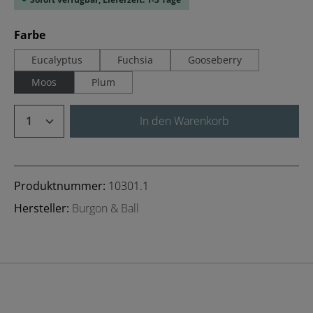
auswählen
Farbe
Eucalyptus
Fuchsia
Gooseberry
Moos
Plum
Produkt Anzahl: Gib den gewünschten We
In den Warenkorb
Produktnummer:
10301.1
Hersteller:
Burgon & Ball