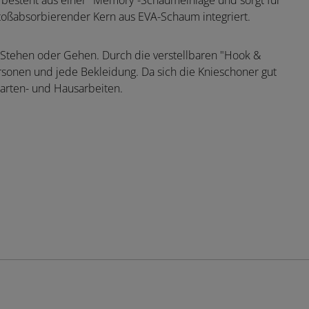
 besteht aus einer "Memory”-Schaumeinlage und sorgt für
stoßabsorbierender Kern aus EVA-Schaum integriert.
n, Stehen oder Gehen. Durch die verstellbaren "Hook &
ersonen und jede Bekleidung. Da sich die Knieschoner gut
 Garten- und Hausarbeiten.