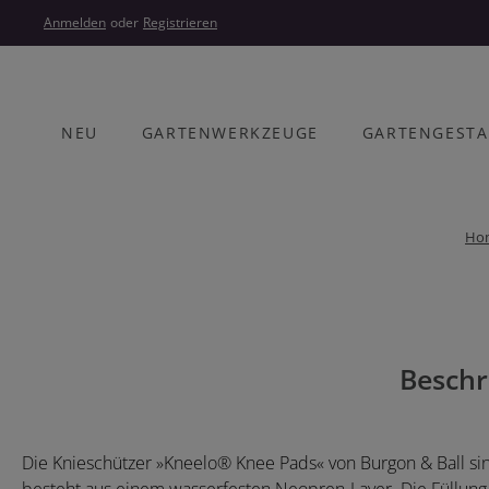
um Hauptinhalt springen
Zur Hauptnavigation springen
Anmelden
oder
Registrieren
NEU
GARTENWERKZEUGE
GARTENGEST
Ho
Bildergalerie überspringen
Beschr
Die Knieschützer »Kneelo® Knee Pads« von Burgon & Ball si