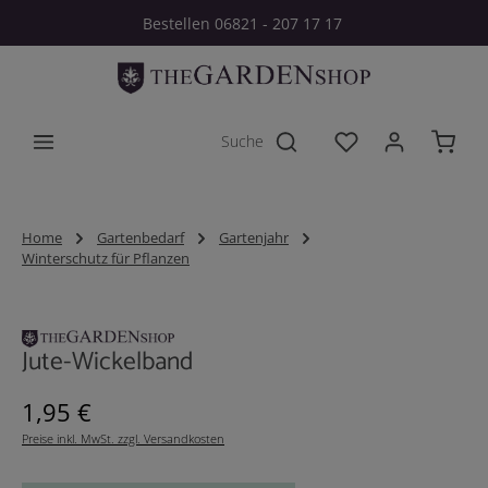
Bestellen 06821 - 207 17 17
Zum Hauptinhalt springen
Du hast 0 Produkt
Home
Gartenbedarf
Gartenjahr
Winterschutz für Pflanzen
Bildergalerie überspringen
Jute-Wickelband
Regulärer Preis:
1,95 €
Preise inkl. MwSt. zzgl. Versandkosten