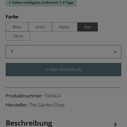
Sofort verfügbar, Lieferzeit: 1-3 Tage
auswählen
Farbe
Blau
Grün
Natur
Rot
Terra
Produkt Anzahl: Gib den gewünschten Wert 
In den Warenkorb
Produktnummer:
10454.4
Hersteller:
The Garden Shop
Beschreibung