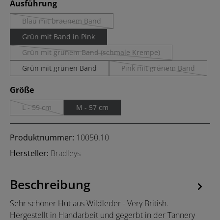
auswählen
Ausführung
Blau mit braunem Band
(Diese Option ist zurzeit nicht verfügbar.)
Grün mit Band in Pink
Grün mit grünem Band (schmale Krempe)
(Diese Option ist zurzeit nicht verfügbar.)
Grün mit grünen Band
Pink mit grünem Band
(Diese Option ist zurzei
auswählen
Größe
L - 59 cm
M - 57 cm
(Diese Option ist zurzeit nicht verfügbar.)
Produktnummer:
10050.10
Hersteller:
Bradleys
Beschreibung
Sehr schöner Hut aus Wildleder - Very British.
Hergestellt in Handarbeit und gegerbt in der Tannery