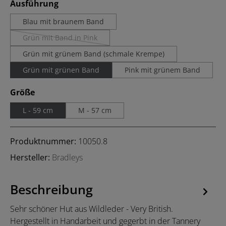
auswählen
Ausführung
Blau mit braunem Band
Grün mit Band in Pink
(Diese Option ist zurzeit nicht verfügbar.)
Grün mit grünem Band (schmale Krempe)
Grün mit grünen Band
Pink mit grünem Band
auswählen
Größe
L - 59 cm
M - 57 cm
Produktnummer:
10050.8
Hersteller:
Bradleys
Beschreibung
Sehr schöner Hut aus Wildleder - Very British.
Hergestellt in Handarbeit und gegerbt in der Tannery