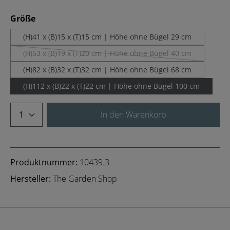
auswählen
Größe
(H)41 x (B)15 x (T)15 cm | Höhe ohne Bügel 29 cm
(H)53 x (B)19 x (T)20 cm | Höhe ohne Bügel 40 cm
(Diese Option ist zurzeit nicht verfügbar.)
(H)82 x (B)32 x (T)32 cm | Höhe ohne Bügel 68 cm
(H)112 x (B)22 x (T)22 cm | Höhe ohne Bügel 100 cm
Produkt Anzahl: Gib den gewünschten We
In den Warenkorb
Produktnummer:
10439.3
Hersteller:
The Garden Shop