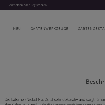
um Hauptinhalt springen
Zur Hauptnavigation springen
Anmelden
oder
Registrieren
NEU
GARTENWERKZEUGE
GARTENGEST
Bildergalerie überspringen
Beschr
Die Laterne »Nickel No. 2« ist sehr dekorativ und sorgt für