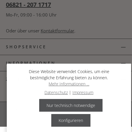
06821 - 207 1717
Mo-Fr, 09:00 - 16:00 Uhr
Oder über unser
Kontaktformular
.
SHOPSERVICE
INFORMATIONEN
Diese Website verwendet Cookies, um eine
bestmögliche Erfahrung bieten zu können.
ZAHLUNGSARTEN
Mehr Informationen ...
Datenschutz
|
Impressum
Nur technisch notwendige
Alle Preise inkl. gesetzl. Mehrwertsteuer zzgl.
Versandkosten
.
© 2026 The Garden Shop
Konfigurieren