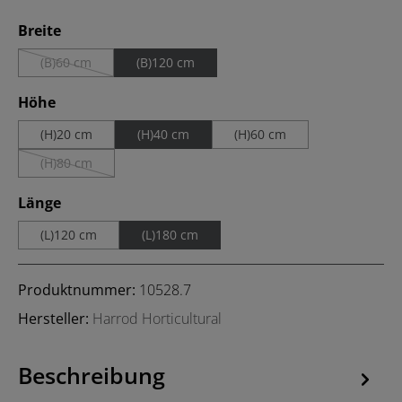
auswählen
Breite
(B)60 cm
(B)120 cm
(Diese Option ist zurzeit nicht verfügbar.)
auswählen
Höhe
(H)20 cm
(H)40 cm
(H)60 cm
(H)80 cm
(Diese Option ist zurzeit nicht verfügbar.)
auswählen
Länge
(L)120 cm
(L)180 cm
Produktnummer:
10528.7
Hersteller:
Harrod Horticultural
Beschreibung