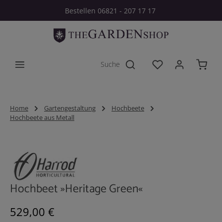
Bestellen 06821 - 207 17 17
Zum Hauptinhalt springen
Du hast 0 Produkt
Home
Gartengestaltung
Hochbeete
Hochbeete aus Metall
Bildergalerie überspringen
Hochbeet »Heritage Green«
Regulärer Preis:
529,00 €