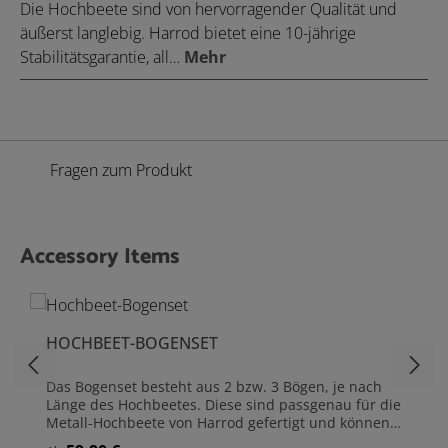
Die Hochbeete sind von hervorragender Qualität und
äußerst langlebig. Harrod bietet eine 10-jährige
Stabilitätsgarantie, all…
Mehr
Fragen zum Produkt
Accessory Items
Produktgalerie überspringen
HOCHBEET-BOGENSET
Das Bogenset besteht aus 2 bzw. 3 Bögen, je nach
Länge des Hochbeetes. Diese sind passgenau für die
Metall-Hochbeete von Harrod gefertigt und können
mit den beiliegenden Halterungen sicher und stabil