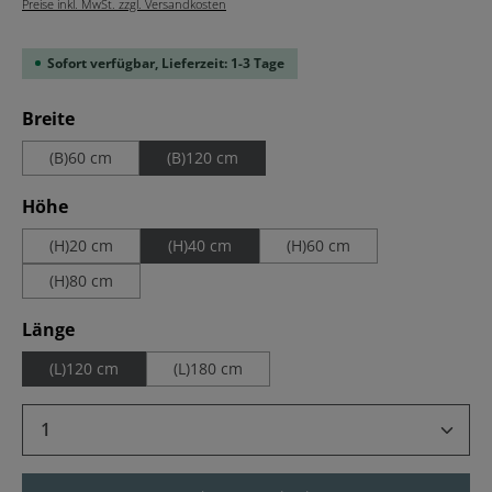
Preise inkl. MwSt. zzgl. Versandkosten
Sofort verfügbar, Lieferzeit: 1-3 Tage
auswählen
Breite
(B)60 cm
(B)120 cm
auswählen
Höhe
(H)20 cm
(H)40 cm
(H)60 cm
(H)80 cm
auswählen
Länge
(L)120 cm
(L)180 cm
Produkt Anzahl: Gib den gewünschten Wert 