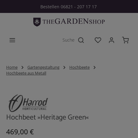
Bestellen 06821 - 207 17 17
Zum Hauptinhalt springen
Du hast 0 Produkt
Home
Gartengestaltung
Hochbeete
Hochbeete aus Metall
Bildergalerie überspringen
Hochbeet »Heritage Green«
Regulärer Preis:
469,00 €