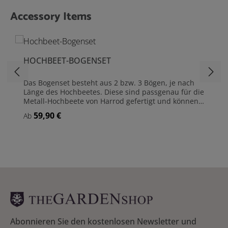
Accessory Items
Produktgalerie überspringen
HOCHBEET-BOGENSET
Das Bogenset besteht aus 2 bzw. 3 Bögen, je nach
Länge des Hochbeetes. Diese sind passgenau für die
Metall-Hochbeete von Harrod gefertigt und können
mit den beiliegenden Halterungen sicher und stabil
59,90 €
Regulärer Preis:
Ab
befestigt werden (siehe Abb.). Die Bögen dienen als
Gestell für das passende »Frühbeet-Cover« und das
»Pflanzenschutznetz«, können aber auch solo als
Rankhilfe eingesetzt werden. Je nach Hochbeet
ergeben sich in der Bogenmitte folgende Höhen
(Höhe über der Pflanzerde): - Ca. 54 cm bei
Hochbeeten mit der Breite von 60 cm - Ca. 104 cm
bei Hochbeeten mit der Breite von 120 cm Bogenset
- passgenau für die Metall-Hochbeete von Harrod
Aus verzinktem Stahlrohr - Stärke 19 mm Inklusive
verzinkter Halterungen und Verschraubungen aus
Edelstahl
Abonnieren Sie den kostenlosen Newsletter und