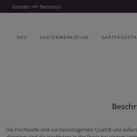
um Hauptinhalt springen
Zur Hauptnavigation springen
Anmelden
oder
Registrieren
NEU
GARTENWERKZEUGE
GARTENGEST
Bildergalerie überspringen
Beschr
Die Hochbeete sind von hervorragender Qualität und äußerst l