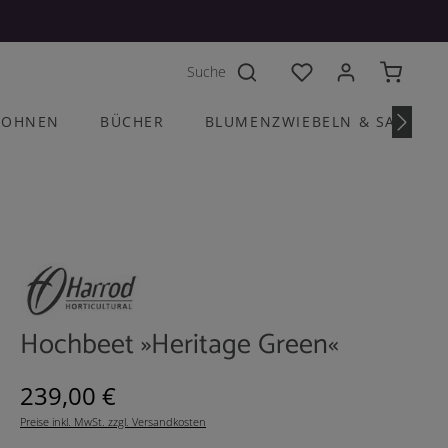
Du hast 0 Produkte a
OHNEN
BÜCHER
BLUMENZWIEBELN & SAATGU
Hochbeet »Heritage Green«
Regulärer Preis:
239,00 €
Preise inkl. MwSt. zzgl. Versandkosten