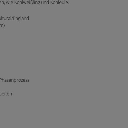
n, wie Kohlweißling und Kohleule.
ltural/England
mm)
-Phasenprozess
beiten