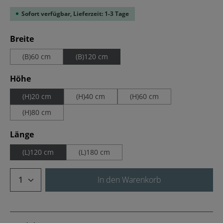
Sofort verfügbar, Lieferzeit: 1-3 Tage
auswählen
Breite
(B)60 cm
(B)120 cm
auswählen
Höhe
(H)20 cm
(H)40 cm
(H)60 cm
(H)80 cm
auswählen
Länge
(L)120 cm
(L)180 cm
Produkt Anzahl: Gib den gewünschten We
In den Warenkorb