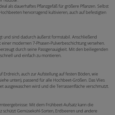
er nutzbar.
eal als dauerhaftes Pflanzgefäß für größere Pflanzen. Selbst
Hochbeeten hervorragend kultivieren, auch auf befestigten
gt und sind dadurch äußerst formstabil. Anschließend
mit einer modernen 7-Phasen-Pulverbeschichtung versehen.
überzeugt durch seine Passgenauigkeit. Mit den beiliegenden
schnell und einfach zu montieren.
f Erdreich, auch zur Aufstellung auf festen Böden, wie
 (siehe unten), passend für alle Hochbeet-Größen. Das Vlies
et ausgewaschen wird und die Terrassenfläche verschmutzt.
Ernteergebnisse: Mit dem Frühbeet-Aufsatz kann die
netz schützt Gemüsekohl-Sorten, Erdbeeren und andere