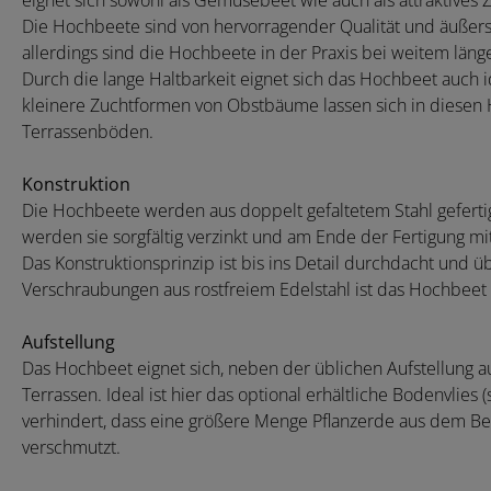
eignet sich sowohl als Gemüsebeet wie auch als attraktives Z
Die Hochbeete sind von hervorragender Qualität und äußerst l
allerdings sind die Hochbeete in der Praxis bei weitem läng
Durch die lange Haltbarkeit eignet sich das Hochbeet auch id
kleinere Zuchtformen von Obstbäume lassen sich in diesen 
Terrassenböden.
Konstruktion
Die Hochbeete werden aus doppelt gefaltetem Stahl geferti
werden sie sorgfältig verzinkt und am Ende der Fertigung 
Das Konstruktionsprinzip ist bis ins Detail durchdacht und 
Verschraubungen aus rostfreiem Edelstahl ist das Hochbeet 
Aufstellung
Das Hochbeet eignet sich, neben der üblichen Aufstellung au
Terrassen. Ideal ist hier das optional erhältliche Bodenvlies
verhindert, dass eine größere Menge Pflanzerde aus dem B
verschmutzt.