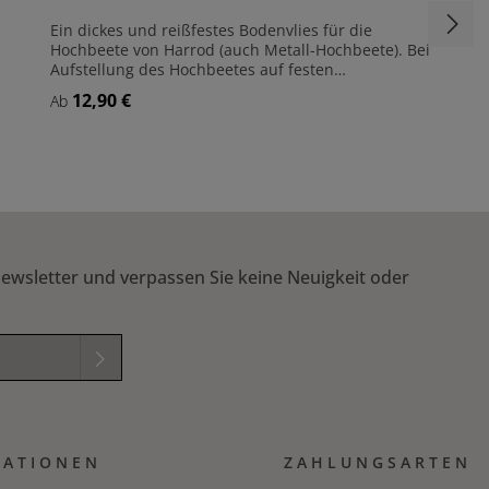
Ein dickes und reißfestes Bodenvlies für die
Hochbeete von Harrod (auch Metall-Hochbeete). Bei
Aufstellung des Hochbeetes auf festen
Untergründen verhindert das Vlies, dass eine
12,90 €
Regulärer Preis:
Ab
größere Menge Pflanzerde aus dem Beet
ausgewaschen wird und gegebenenfalls die
Terrassenfläche verschmutzt. Auf losem Untergrund
wird zudem das Eindringen von Unkräutern
Details
verhindert und das Austrocknen der Pflanzerde
reduziert. Stabiles und reißfestes Vlies Passend für
die Hochbeete von Harrod
ewsletter und verpassen Sie keine Neuigkeit oder
elder sind
mungen
zur
MATIONEN
B
gelesen und
ZAHLUNGSARTEN
ichung in das nachfolgende Textfeld ein. *