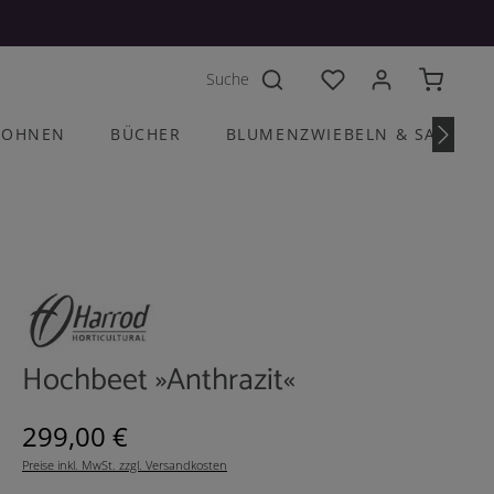
Du hast 0 Produkte a
OHNEN
BÜCHER
BLUMENZWIEBELN & SAATGU
Hochbeet »Anthrazit«
Regulärer Preis:
299,00 €
Preise inkl. MwSt. zzgl. Versandkosten