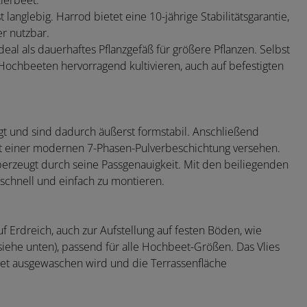
ierbeet.
anglebig. Harrod bietet eine 10-jährige Stabilitätsgarantie,
er nutzbar.
eal als dauerhaftes Pflanzgefäß für größere Pflanzen. Selbst
Hochbeeten hervorragend kultivieren, auch auf befestigten
gt und sind dadurch äußerst formstabil. Anschließend
mit einer modernen 7-Phasen-Pulverbeschichtung versehen.
überzeugt durch seine Passgenauigkeit. Mit den beiliegenden
schnell und einfach zu montieren.
f Erdreich, auch zur Aufstellung auf festen Böden, wie
 (siehe unten), passend für alle Hochbeet-Größen. Das Vlies
eet ausgewaschen wird und die Terrassenfläche