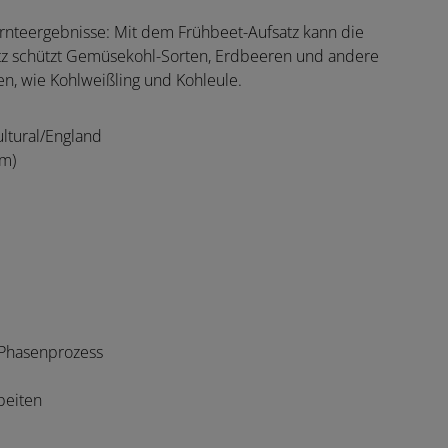
Ernteergebnisse:
Mit dem Frühbeet-Aufsatz kann die
netz schützt Gemüsekohl-Sorten, Erdbeeren und andere
n, wie Kohlweißling und Kohleule.
ltural/England
mm)
-Phasenprozess
beiten