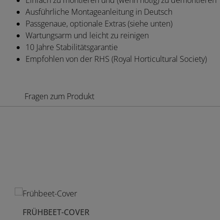
Einfach zu montieren und (wenn nötig) zu demontieren
Ausführliche Montageanleitung
in Deutsch
Passgenaue, optionale Extras (siehe unten)
Wartungsarm und leicht zu reinigen
10 Jahre Stabilitätsgarantie
Empfohlen von der RHS (Royal Horticultural Society)
Fragen zum Produkt
Produktgalerie überspringen
FRÜHBEET-COVER