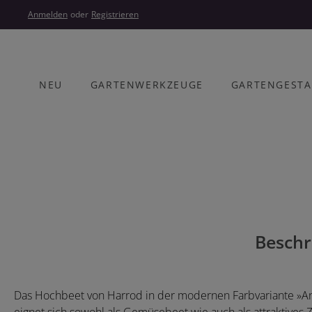
um Hauptinhalt springen
Zur Hauptnavigation springen
Anmelden
oder
Registrieren
NEU
GARTENWERKZEUGE
GARTENGEST
Bildergalerie überspringen
Beschr
Das Hochbeet von Harrod in der modernen Farbvariante »Anth