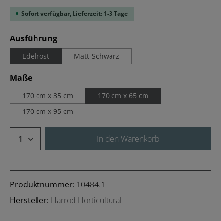
Sofort verfügbar, Lieferzeit: 1-3 Tage
auswählen
Ausführung
Edelrost
Matt-Schwarz
auswählen
Maße
170 cm x 35 cm
170 cm x 65 cm
170 cm x 95 cm
Produkt Anzahl: Gib den gewünschten We
In den Warenkorb
Produktnummer:
10484.1
Hersteller:
Harrod Horticultural