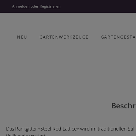
um Hauptinhalt springen
Zur Hauptnavigation springen
Anmelden
oder
Registrieren
NEU
GARTENWERKZEUGE
GARTENGEST
Bildergalerie überspringen
Beschr
Das Rankgitter »Steel Rod Lattice« wird im traditionellen Sti