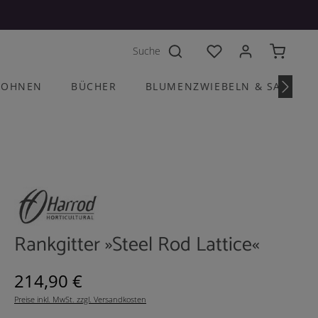
Du hast 0 Produkte a
OHNEN
BÜCHER
BLUMENZWIEBELN & SAATGU
Rankgitter »Steel Rod Lattice«
Regulärer Preis:
214,90 €
Preise inkl. MwSt. zzgl. Versandkosten