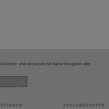
ewsletter und verpassen Sie keine Neuigkeit oder
elder sind
mungen
zur
MATIONEN
B
gelesen und
ZAHLUNGSARTEN
ichung in das nachfolgende Textfeld ein. *