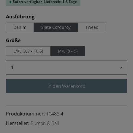
Sofort verfügbar, Lieferzeit: 1-3 Tage
auswählen
Ausführung
Denim
Slate Corduroy
Tweed
auswählen
Größe
L/XL (9,5 - 10,5)
M/L (8 - 9)
Produkt Anzahl: Gib den gewünschten Wert 
In den Warenkorb
Produktnummer:
10488.4
Hersteller:
Burgon & Ball