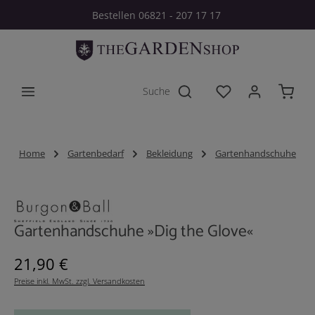
Bestellen 06821 - 207 17 17
Zum Hauptinhalt springen
Du hast 0 Produkt
Home
Gartenbedarf
Bekleidung
Gartenhandschuhe
Bildergalerie überspringen
Gartenhandschuhe »Dig the Glove«
Regulärer Preis:
21,90 €
Preise inkl. MwSt. zzgl. Versandkosten