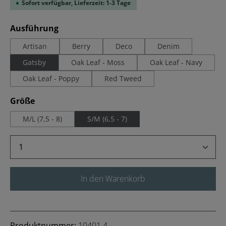
Sofort verfügbar, Lieferzeit: 1-3 Tage
auswählen
Ausführung
Artisan
Berry
Deco
Denim
Gatsby
Oak Leaf - Moss
Oak Leaf - Navy
Oak Leaf - Poppy
Red Tweed
auswählen
Größe
M/L (7,5 - 8)
S/M (6,5 - 7)
Produkt Anzahl: Gib den gewünschten Wert 
In den Warenkorb
Produktnummer:
10401.4