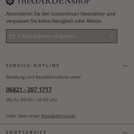
Abonnieren Sie den kostenlosen Newsletter und
verpassen Sie keine Neuigkeit oder Aktion.
E-Mail-Adresse*
Datenschutz
Die mit einem Stern (*) markierten Felder sind
Ich habe die
Datenschutzbestimmungen
zur
Pflichtfelder.
SERVICE-HOTLINE
Kenntnis genommen und die
AGB
gelesen und
Bitte geben Sie das Ergebnis der Gleichung in das
bin mit ihnen einverstanden.
*
nachfolgende Textfeld ein. *
Beratung und Bestellannahme unter:
06821 - 207 1717
Mo-Fr, 09:00 - 16:00 Uhr
Oder über unser
Kontaktformular
.
SHOPSERVICE