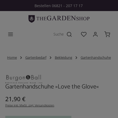
Bestellen 06821 - 207 17 17
Zum Hauptinhalt springen
Du hast 0 Produkt
Home
Gartenbedarf
Bekleidung
Gartenhandschuhe
Bildergalerie überspringen
Gartenhandschuhe »Love the Glove«
Regulärer Preis:
21,90 €
Preise inkl. MwSt. zzgl. Versandkosten