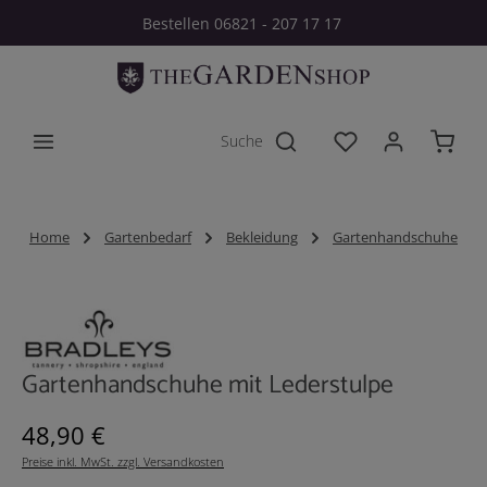
Bestellen 06821 - 207 17 17
Zum Hauptinhalt springen
Du hast 0 Produkt
Home
Gartenbedarf
Bekleidung
Gartenhandschuhe
Bildergalerie überspringen
Gartenhandschuhe mit Lederstulpe
Regulärer Preis:
48,90 €
Preise inkl. MwSt. zzgl. Versandkosten