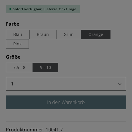
Sofort verfügbar, Lieferzeit: 1-3 Tage
auswählen
Farbe
Blau
Braun
Grün
Orange
Pink
auswählen
Größe
7,5 - 8
9 - 10
Produkt Anzahl: Gib den gewünschten Wert 
In den Warenkorb
Produktnummer:
10041.7