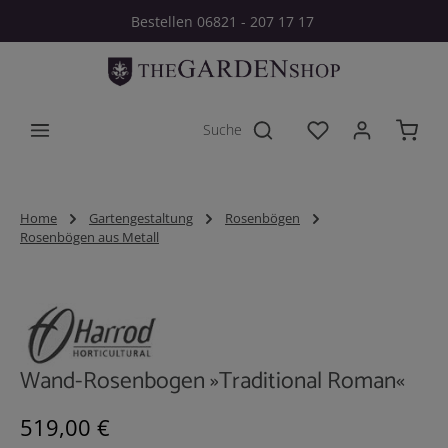
Bestellen 06821 - 207 17 17
Zum Hauptinhalt springen
Du hast 0 Produkt
Home
Gartengestaltung
Rosenbögen
Rosenbögen aus Metall
Bildergalerie überspringen
Wand-Rosenbogen »Traditional Roman«
Regulärer Preis:
519,00 €