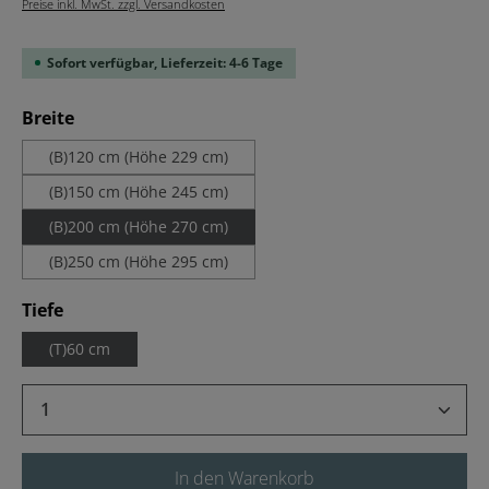
Preise inkl. MwSt. zzgl. Versandkosten
Sofort verfügbar, Lieferzeit: 4-6 Tage
auswählen
Breite
(B)120 cm (Höhe 229 cm)
(B)150 cm (Höhe 245 cm)
(B)200 cm (Höhe 270 cm)
(B)250 cm (Höhe 295 cm)
auswählen
Tiefe
(T)60 cm
Produkt Anzahl: Gib den gewünschten Wert 
In den Warenkorb