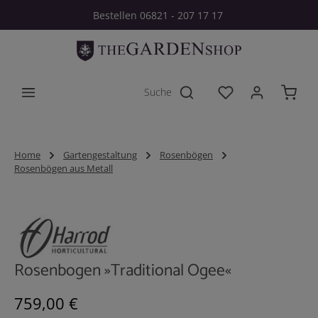
Bestellen 06821 - 207 17 17
Zum Hauptinhalt springen
Du hast 0 Produkt
Home
Gartengestaltung
Rosenbögen
Rosenbögen aus Metall
Bildergalerie überspringen
Rosenbogen »Traditional Ogee«
Regulärer Preis:
759,00 €