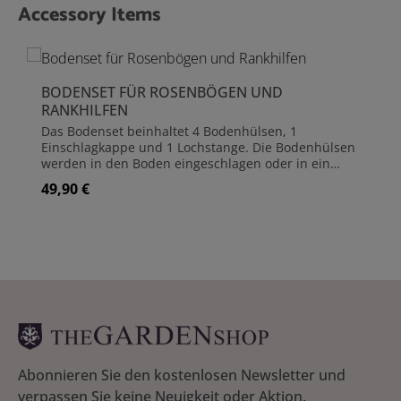
Accessory Items
Produktgalerie überspringen
BODENSET FÜR ROSENBÖGEN UND
RANKHILFEN
Das Bodenset beinhaltet 4 Bodenhülsen, 1
Einschlagkappe und 1 Lochstange. Die Bodenhülsen
werden in den Boden eingeschlagen oder in ein
Fundament (z.B. Beton) eingearbeitet. Damit die
49,90 €
Regulärer Preis:
Bodenhülsen beim Einschlagen unversehrt bleiben,
liegt eine Einschlagkappe bei. Um die Löcher für die
Bodenhülsen vorzubereiten, nutzen Sie Lochstange.
Diese wird einfach in das Erdreich mit einem
Hammer eingeschlagen und wieder herausgezogen.
So lassen sich die Bodenhülsen einfacher
einstecken. Die Standpfosten werden dann in die
Bodenhülsen eingesteckt und sind nochmals
geschützt. Die Bodenhülsen erweitern die
Einbautiefe von 40 cm (Standpfosten) auf 57 cm und
geben dem Rosenbogen (oder Obelisken),
insbesondere in weichen Sandböden, eine noch
Abonnieren Sie den kostenlosen Newsletter und
bessere Standfestigkeit. Sollte sich späterhin eine
verpassen Sie keine Neuigkeit oder Aktion.