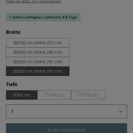
Preise inkl. MwSt. zzgl. Versandkosten
Sofort verfügbar, Lieferzeit: 4-6 Tage
auswählen
Breite
(B)150 cm (Höhe 252 cm)
(B)200 cm (Höhe 286 cm)
(B)250 cm (Höhe 291 cm)
(B)300 cm (Höhe 291 cm)
auswählen
Tiefe
(T)60 cm
(T)105 cm
(T)155 cm
(Diese Option ist zurzeit nicht verfügbar.)
(Diese Option ist zurzeit ni
Produkt Anzahl: Gib den gewünschten Wert 
In den Warenkorb