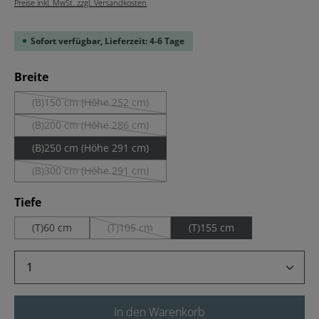
Preise inkl. MwSt. zzgl. Versandkosten
Sofort verfügbar, Lieferzeit: 4-6 Tage
auswählen
Breite
(B)150 cm (Höhe 252 cm)
(Diese Option ist zurzeit nicht verfügbar.)
(B)200 cm (Höhe 286 cm)
(Diese Option ist zurzeit nicht verfügbar.)
(B)250 cm (Höhe 291 cm)
(B)300 cm (Höhe 291 cm)
(Diese Option ist zurzeit nicht verfügbar.)
auswählen
Tiefe
(T)60 cm
(T)105 cm
(T)155 cm
(Diese Option ist zurzeit nicht verfügbar.)
Produkt Anzahl: Gib den gewünschten Wert 
In den Warenkorb