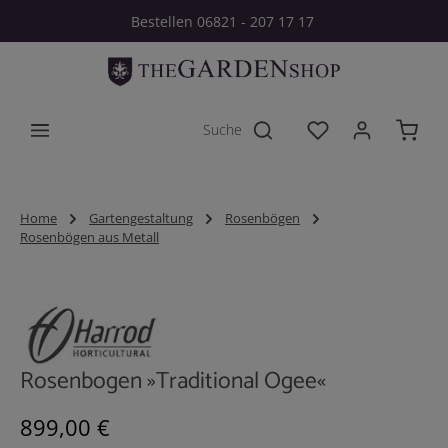
Bestellen 06821 - 207 17 17
Zum Hauptinhalt springen
Du hast 0 Produkt
Home
Gartengestaltung
Rosenbögen
Rosenbögen aus Metall
Bildergalerie überspringen
Rosenbogen »Traditional Ogee«
Regulärer Preis:
899,00 €