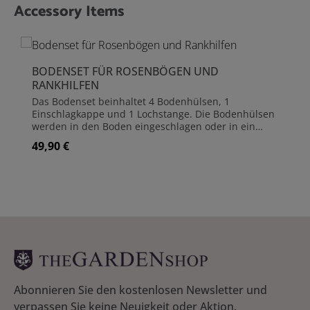
Accessory Items
Produktgalerie überspringen
BODENSET FÜR ROSENBÖGEN UND
RANKHILFEN
Das Bodenset beinhaltet 4 Bodenhülsen, 1
Einschlagkappe und 1 Lochstange. Die Bodenhülsen
werden in den Boden eingeschlagen oder in ein
Fundament (z.B. Beton) eingearbeitet. Damit die
49,90 €
Regulärer Preis:
Bodenhülsen beim Einschlagen unversehrt bleiben,
liegt eine Einschlagkappe bei. Um die Löcher für die
Bodenhülsen vorzubereiten, nutzen Sie Lochstange.
Diese wird einfach in das Erdreich mit einem
Hammer eingeschlagen und wieder herausgezogen.
So lassen sich die Bodenhülsen einfacher
einstecken. Die Standpfosten werden dann in die
Bodenhülsen eingesteckt und sind nochmals
geschützt. Die Bodenhülsen erweitern die
Einbautiefe von 40 cm (Standpfosten) auf 57 cm und
geben dem Rosenbogen (oder Obelisken),
insbesondere in weichen Sandböden, eine noch
Abonnieren Sie den kostenlosen Newsletter und
bessere Standfestigkeit. Sollte sich späterhin eine
verpassen Sie keine Neuigkeit oder Aktion.